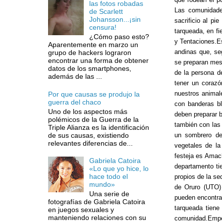
las fotos robadas
Las comunidade
de Scarlett
Johansson...¡sin
sacrificio al pi
censura!
tarqueada, en f
¿Cómo paso esto?
y Tentaciones.Es
Aparentemente en marzo un
andinas que, se
grupo de hackers lograron
encontrar una forma de obtener
se preparan mesa
datos de los smartphones,
de la persona d
además de las ...
tener un coraz
nuestros animal
Por que causas se produjo la
guerra del chaco
con banderas bl
Uno de los aspectos más
deben preparar 
polémicos de la Guerra de la
también con las 
Triple Alianza es la identificación
de sus causas, existiendo
un sombrero de
relevantes diferencias de...
vegetales de l
festeja es Amac
Gabriela Catoira
departamento ti
«Lo que yo hice, lo
hace todo el
propios de la se
mundo»
de Oruro (UTO) 
Una serie de
pueden encontrar
fotografías de Gabriela Catoira
tarqueada tiene
en juegos sexuales y
manteniendo relaciones con su
comunidad.Emper