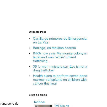
Ultimate Post
Cartilla de números de Emergencia
en La Paz
Borrego, en máxima cacería
INRA now says Mennonite colony is
legal and was 'victim' of land
trafficking
36 former ministers say Evo is not a
drug trafficker
Health plans to perform seven bone
marrow transplants on children with
cancer this year
Lista de blogs
Robos
n una serie de
“¡Mi hijo es