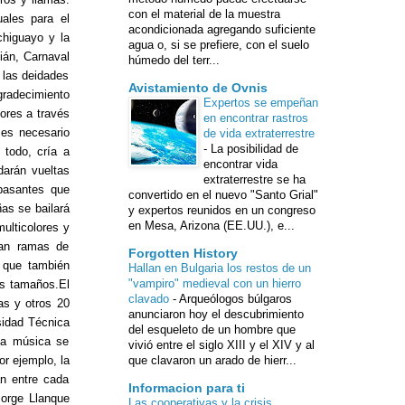
con el material de la muestra
ales para el
acondicionada agregando suficiente
chiguayo y la
agua o, si se prefiere, con el suelo
ián, Carnaval
húmedo del terr...
 las deidades
Avistamiento de Ovnis
gradecimiento
Expertos se empeñan
ores a través
en encontrar rastros
 es necesario
de vida extraterrestre
-
La posibilidad de
todo, cría a
encontrar vida
darán vueltas
extraterrestre se ha
 pasantes que
convertido en el nuevo "Santo Grial"
as se bailará
y expertos reunidos en un congreso
en Mesa, Arizona (EE.UU.), e...
ulticolores y
gan ramas de
Forgotten History
 que también
Hallan en Bulgaria los restos de un
"vampiro" medieval con un hierro
es tamaños.El
clavado
-
Arqueólogos búlgaros
as y otros 20
anunciaron hoy el descubrimiento
rsidad Técnica
del esqueleto de un hombre que
la música se
vivió entre el siglo XIII y el XIV y al
r ejemplo, la
que clavaron un arado de hierr...
an entre cada
Informacion para ti
Jorge Llanque
Las cooperativas y la crisis