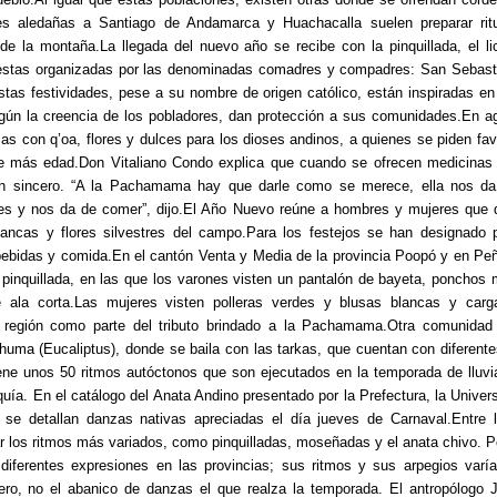
s aledañas a Santiago de Andamarca y Huachacalla suelen preparar ritu
e de la montaña.La llegada del nuevo año se recibe con la pinquillada, el li
iestas organizadas por las denominadas comadres y compadres: San Sebast
tas festividades, pese a su nombre de origen católico, están inspiradas en
gún la creencia de los pobladores, dan protección a sus comunidades.En a
s con q’oa, flores y dulces para los dioses andinos, a quienes se piden fav
e más edad.Don Vitaliano Condo explica que cuando se ofrecen medicinas
ón sincero. “A la Pachamama hay que darle como se merece, ella nos da 
es y nos da de comer”, dijo.El Año Nuevo reúne a hombres y mujeres que 
ancas y flores silvestres del campo.Para los festejos se han designado
bebidas y comida.En el cantón Venta y Media de la provincia Poopó y en Peñ
pinquillada, en las que los varones visten un pantalón de bayeta, ponchos m
 ala corta.Las mujeres visten polleras verdes y blusas blancas y car
a región como parte del tributo brindado a la Pachamama.Otra comunidad
huma (Eucaliptus), donde se baila con las tarkas, que cuentan con diferent
ene unos 50 ritmos autóctonos que son ejecutados en la temporada de lluvi
quía. En el catálogo del Anata Andino presentado por la Prefectura, la Unive
se detallan danzas nativas apreciadas el día jueves de Carnaval.Entre 
 los ritmos más variados, como pinquilladas, moseñadas y el anata chivo. Po
 diferentes expresiones en las provincias; sus ritmos y sus arpegios varí
o, no el abanico de danzas el que realza la temporada. El antropólogo 