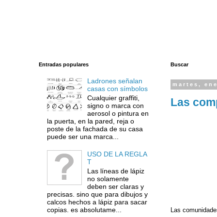
Entradas populares
Buscar
Ladrones señalan
martes, ene
casas con símbolos
Cualquier graffiti,
Las com
signo o marca con
aerosol o pintura en
la puerta, en la pared, reja o
poste de la fachada de su casa
puede ser una marca...
USO DE LA REGLA
T
Las líneas de lápiz
no solamente
deben ser claras y
precisas. sino que para dibujos y
calcos hechos a lápiz para sacar
copias. es absolutame...
Las comunidades 