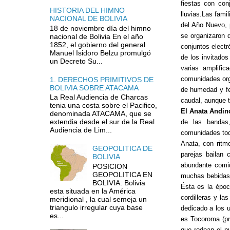
fiestas con co
HISTORIA DEL HIMNO
lluvias.Las fami
NACIONAL DE BOLIVIA
del Año Nuevo, 
18 de noviembre día del himno
se organizaron 
nacional de Bolivia En el año
1852, el gobierno del general
conjuntos electr
Manuel Isidoro Belzu promulgó
de los invitado
un Decreto Su...
varias amplifi
comunidades orga
1. DERECHOS PRIMITIVOS DE
BOLIVIA SOBRE ATACAMA
de humedad y fer
La Real Audiencia de Charcas
caudal, aunque t
tenia una costa sobre el Pacifico,
El Anata Andin
denominada ATACAMA, que se
extendia desde el sur de la Real
de las bandas,
Audiencia de Lim...
comunidades tod
Anata, con ritm
GEOPOLITICA DE
parejas bailan 
BOLIVIA
abundante comid
POSICION
GEOPOLITICA EN
muchas bebidas 
BOLIVIA: Bolivia
Ésta es la époc
esta situada en la América
cordilleras y la
meridional , la cual semeja un
triangulo irregular cuya base
dedicado a los 
es...
es Tocoroma (pro
que rodean el pu