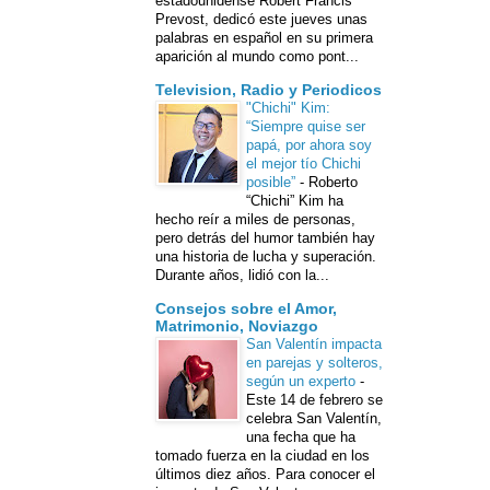
estadounidense Robert Francis
Prevost, dedicó este jueves unas
palabras en español en su primera
aparición al mundo como pont...
Television, Radio y Periodicos
"Chichi" Kim:
“Siempre quise ser
papá, por ahora soy
el mejor tío Chichi
posible”
-
Roberto
“Chichi” Kim ha
hecho reír a miles de personas,
pero detrás del humor también hay
una historia de lucha y superación.
Durante años, lidió con la...
Consejos sobre el Amor,
Matrimonio, Noviazgo
San Valentín impacta
en parejas y solteros,
según un experto
-
Este 14 de febrero se
celebra San Valentín,
una fecha que ha
tomado fuerza en la ciudad en los
últimos diez años. Para conocer el