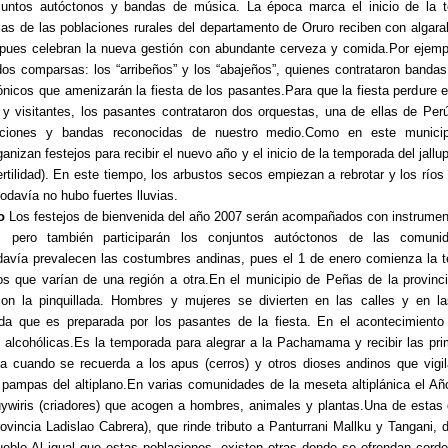
njuntos autóctonos y bandas de música. La época marca el inicio de la 
lias de las poblaciones rurales del departamento de Oruro reciben con algara
pues celebran la nueva gestión con abundante cerveza y comida.Por ejem
dos comparsas: los “arribeños” y los “abajeños”, quienes contrataron banda
ónicos que amenizarán la fiesta de los pasantes.Para que la fiesta perdure e
s y visitantes, los pasantes contrataron dos orquestas, una de ellas de Pe
caciones y bandas reconocidas de nuestro medio.Como en este municip
nizan festejos para recibir el nuevo año y el inicio de la temporada del jall
tilidad). En este tiempo, los arbustos secos empiezan a rebrotar y los río
odavía no hubo fuertes lluvias.
o
Los festejos de bienvenida del año 2007 serán acompañados con instrumen
 pero también participarán los conjuntos autóctonos de las comuni
avía prevalecen las costumbres andinas, pues el 1 de enero comienza la 
os que varían de una región a otra.En el municipio de Peñas de la provinc
con la pinquillada. Hombres y mujeres se divierten en las calles y en 
a que es preparada por los pasantes de la fiesta. En el acontecimiento
alcohólicas.Es la temporada para alegrar a la Pachamama y recibir las prim
a cuando se recuerda a los apus (cerros) y otros dioses andinos que vigi
s pampas del altiplano.En varias comunidades de la meseta altiplánica el A
uywiris (criadores) que acogen a hombres, animales y plantas.Una de esta
vincia Ladislao Cabrera), que rinde tributo a Panturrani Mallku y Tangani,
eblo.Al igual que estas poblaciones, existen otras donde se ofrendan corde