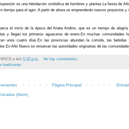
expresión es una hibridación simbólica de hombres y plantas.La fiesta de Añ
vo tiempo para el agro. A partir de ahora se emprenderán nuevos proyectos y
rca el inicio de la época del Anata Andino, que es un tiempo de alegrí
ntas y llegan los primeros aguaceros de enero.En muchas comunidades ha
ran unos cuatro días.En las provincias abundan la comida, las bebidas 
les.En Año Nuevo se renuevan las autoridades originarias de las comunidade
r
MSCD
a la/s
5:33 p.m.
No hay comentarios.:
o tradiciones
recientes
Página Principal
Entrad
Entradas (Atom)