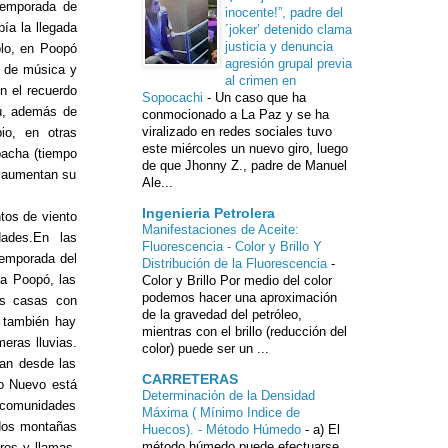
temporada de
inocente!”, padre del
bía la llegada
´joker’ detenido clama
justicia y denuncia
plo, en Poopó
agresión grupal previa
s de música y
al crimen en
n el recuerdo
Sopocachi
-
Un caso que ha
rú, además de
conmocionado a La Paz y se ha
viralizado en redes sociales tuvo
io, en otras
este miércoles un nuevo giro, luego
upacha (tiempo
de que Jhonny Z., padre de Manuel
s aumentan su
Ale...
Ingenieria Petrolera
tos de viento
Manifestaciones de Aceite:
dades.En las
Fluorescencia - Color y Brillo Y
temporada del
Distribución de la Fluorescencia
-
ia Poopó, las
Color y Brillo Por medio del color
podemos hacer una aproximación
las casas con
de la gravedad del petróleo,
 también hay
mientras con el brillo (reducción del
eras lluvias.
color) puede ser un ...
lan desde las
CARRETERAS
ño Nuevo está
Determinación de la Densidad
s comunidades
Máxima ( Mínimo Indice de
 dos montañas
Huecos). - Método Húmedo
-
a) El
método húmedo puede efectuarse
ros y llamas.