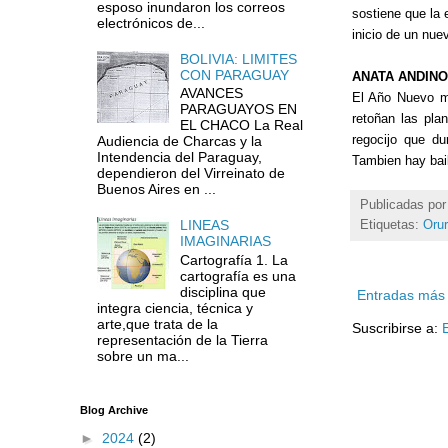
esposo inundaron los correos
sostiene que la 
electrónicos de...
inicio de un nue
BOLIVIA: LIMITES
CON PARAGUAY
ANATA ANDINO
AVANCES
El Año Nuevo ma
PARAGUAYOS EN
retoñan las pla
EL CHACO La Real
regocijo que du
Audiencia de Charcas y la
Intendencia del Paraguay,
Tambien hay bai
dependieron del Virreinato de
Buenos Aires en ...
Publicadas po
LINEAS
Etiquetas:
Orur
IMAGINARIAS
Cartografía 1. La
cartografía es una
disciplina que
Entradas más 
integra ciencia, técnica y
arte,que trata de la
Suscribirse a:
representación de la Tierra
sobre un ma...
Blog Archive
►
2024
(2)