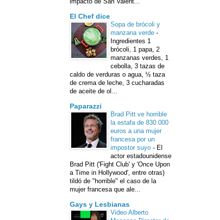
impacto de San Valent...
El Chef dice
Sopa de brócoli y
manzana verde
-
Ingredientes 1
brócoli, 1 papa, 2
manzanas verdes, 1
cebolla, 3 tazas de
caldo de verduras o agua, ½ taza
de crema de leche, 3 cucharadas
de aceite de ol...
Paparazzi
Brad Pitt ve horrible
la estafa de 830.000
euros a una mujer
francesa por un
impostor suyo
-
El
actor estadounidense
Brad Pitt ('Fight Club' y 'Once Upon
a Time in Hollywood', entre otras)
tildó de "horrible" el caso de la
mujer francesa que ale...
Gays y Lesbianas
Video Alberto