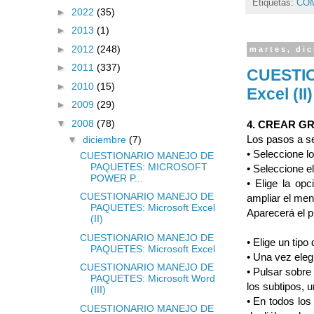
Etiquetas:
CO
►
2022
(35)
►
2013
(1)
►
2012
(248)
martes, dic
►
2011
(337)
CUESTIO
►
2010
(15)
Excel (II)
►
2009
(29)
▼
2008
(78)
4. CREAR G
Los pasos a se
▼
diciembre
(7)
• Seleccione lo
CUESTIONARIO MANEJO DE
PAQUETES: MICROSOFT
• Seleccione e
POWER P...
• Elige la opc
CUESTIONARIO MANEJO DE
ampliar el men
PAQUETES: Microsoft Excel
Aparecerá el 
(II)
CUESTIONARIO MANEJO DE
• Elige un tipo 
PAQUETES: Microsoft Excel
• Una vez elegi
CUESTIONARIO MANEJO DE
• Pulsar sobre
PAQUETES: Microsoft Word
los subtipos, 
(III)
• En todos los
CUESTIONARIO MANEJO DE