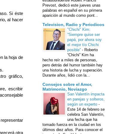
estadounidense Robert Francis
Prevost, dedicó este jueves unas
palabras en español en su primera
aso. Si éste
aparición al mundo como pont...
io, al hacer
Television, Radio y Periodicos
"Chichi" Kim:
“Siempre quise ser
papá, por ahora soy
el mejor tío Chichi
posible”
-
Roberto
“Chichi” Kim ha
n la hoja de
hecho reír a miles de personas,
pero detrás del humor también hay
s.
una historia de lucha y superación.
Durante años, lidió con la...
ro gráfico,
Consejos sobre el Amor,
e, escribir
Matrimonio, Noviazgo
San Valentín impacta
 aconsejable
en parejas y solteros,
según un experto
-
Este 14 de febrero se
celebra San Valentín,
una fecha que ha
 representar
tomado fuerza en la ciudad en los
últimos diez años. Para conocer el
parecerá otra