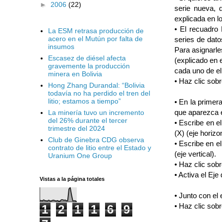
►
2006
(22)
serie nueva, 
explicada en l
• El recuadro
La ESM retrasa producción de
acero en el Mutún por falta de
series de datos
insumos
Para asignarles
Escasez de diésel afecta
(explicado en 
gravemente la producción
cada uno de el
minera en Bolivia
• Haz clic sobr
Hong Zhang Durandal: “Bolivia
todavía no ha perdido el tren del
litio; estamos a tiempo”
• En la primer
que aparezca e
La minería tuvo un incremento
del 26% durante el tercer
• Escribe en e
trimestre del 2024
(X) (eje horizon
Club de Ginebra CDG observa
• Escribe en e
contrato de litio entre el Estado y
(eje vertical).
Uranium One Group
• Haz clic sobr
• Activa el Eje
Vistas a la página totales
• Junto con el 
• Haz clic sobr
1
2
1
1
6
9