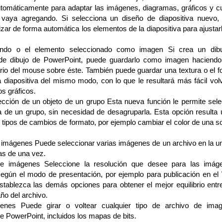
utomáticamente para adaptar las imágenes, diagramas, gráficos y cu
vaya agregando. Si selecciona un diseño de diapositiva nuevo,
zar de forma automática los elementos de la diapositiva para ajustar
ondo o el elemento seleccionado como imagen Si crea un dibu
de dibujo de PowerPoint, puede guardarlo como imagen haciendo 
rio del mouse sobre éste. También puede guardar una textura o el 
diapositiva del mismo modo, con lo que le resultará más fácil volve
s gráficos.
elección de un objeto de un grupo Esta nueva función le permite sel
 de un grupo, sin necesidad de desagruparla. Esta opción resulta ú
os tipos de cambios de formato, por ejemplo cambiar el color de una s
s imágenes Puede seleccionar varias imágenes de un archivo en la un
das de una vez.
e imágenes Seleccione la resolución que desee para las imág
según el modo de presentación, por ejemplo para publicación en el
stablezca las demás opciones para obtener el mejor equilibrio entr
o del archivo.
enes Puede girar o voltear cualquier tipo de archivo de ima
e PowerPoint, incluidos los mapas de bits.