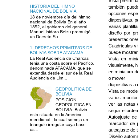
Vista prelimi
HISTORIA DEL HIMNO
también puede
NACIONAL DE BOLIVIA
opciones espec
18 de noviembre día del himno
diapositivas, 
nacional de Bolivia En el año
Varias plantil
1852, el gobierno del general
Manuel Isidoro Belzu promulgó
diseño por pr
un Decreto Su...
presentaciones
Cuadrículas vi
1. DERECHOS PRIMITIVOS DE
puede mostrar 
BOLIVIA SOBRE ATACAMA
La Real Audiencia de Charcas
Vista en mini
tenia una costa sobre el Pacifico,
visualmente, h
denominada ATACAMA, que se
en miniatura d
extendia desde el sur de la Real
o mover
Audiencia de Lim...
diapositivas a 
GEOPOLITICA DE
Vista de mode
BOLIVIA
varios monitor
POSICION
ver las notas 
GEOPOLITICA EN
BOLIVIA: Bolivia
seguir el orden
esta situada en la América
Autoajuste de
meridional , la cual semeja un
marcador de p
triangulo irregular cuya base
es...
autoajuste de 
Diseño automát