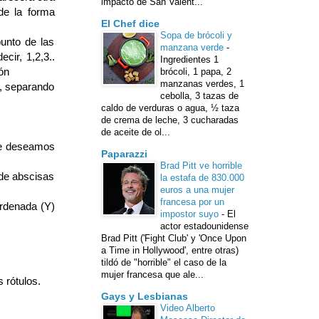
impacto de San Valent...
de la forma
El Chef dice
Sopa de brócoli y
punto de las
manzana verde
-
cir, 1,2,3..
Ingredientes 1
ón
brócoli, 1 papa, 2
manzanas verdes, 1
o, separando
cebolla, 3 tazas de
caldo de verduras o agua, ½ taza
de crema de leche, 3 cucharadas
de aceite de ol...
que deseamos
Paparazzi
Brad Pitt ve horrible
 de abscisas
la estafa de 830.000
euros a una mujer
francesa por un
ordenada (Y)
impostor suyo
-
El
actor estadounidense
Brad Pitt ('Fight Club' y 'Once Upon
a Time in Hollywood', entre otras)
tildó de "horrible" el caso de la
mujer francesa que ale...
 rótulos.
Gays y Lesbianas
Video Alberto