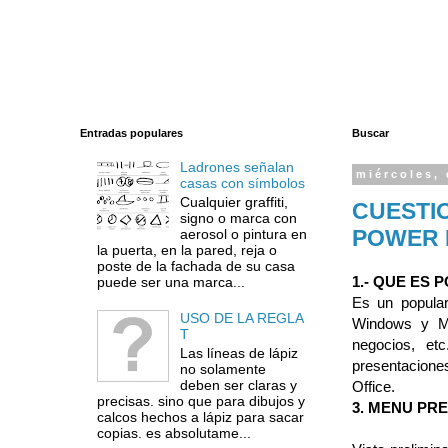
Entradas populares
Buscar
Ladrones señalan
miércoles, 
casas con símbolos
Cualquier graffiti,
CUESTI
signo o marca con
POWER P
aerosol o pintura en
la puerta, en la pared, reja o
poste de la fachada de su casa
1.- QUE ES 
puede ser una marca...
Es un popular
USO DE LA REGLA
Windows y M
T
negocios, et
Las líneas de lápiz
presentacione
no solamente
deben ser claras y
Office.
precisas. sino que para dibujos y
3. MENU PR
calcos hechos a lápiz para sacar
copias. es absolutame...