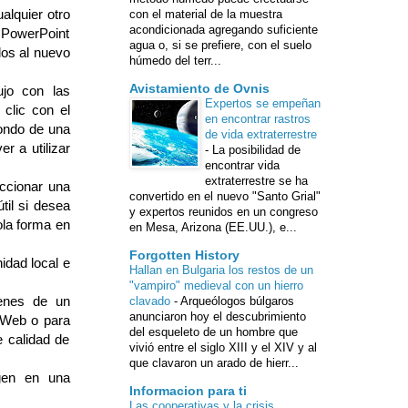
alquier otro
con el material de la muestra
acondicionada agregando suficiente
 PowerPoint
agua o, si se prefiere, con el suelo
los al nuevo
húmedo del terr...
Avistamiento de Ovnis
jo con las
Expertos se empeñan
clic con el
en encontrar rastros
fondo de una
de vida extraterrestre
r a utilizar
-
La posibilidad de
encontrar vida
extraterrestre se ha
eccionar una
convertido en el nuevo "Santo Grial"
til si desea
y expertos reunidos en un congreso
ola forma en
en Mesa, Arizona (EE.UU.), e...
Forgotten History
idad local e
Hallan en Bulgaria los restos de un
"vampiro" medieval con un hierro
enes de un
clavado
-
Arqueólogos búlgaros
anunciaron hoy el descubrimiento
 Web o para
del esqueleto de un hombre que
e calidad de
vivió entre el siglo XIII y el XIV y al
que clavaron un arado de hierr...
gen en una
Informacion para ti
Las cooperativas y la crisis