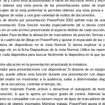
nar Tal y como está acostumbrado a hacer en Microsoft Word y Micr
 obtener una vista previa de las presentaciones antes de impri
iales de la vista preliminar le permiten obtener una vista previa e 
páginas de notas y una gran variedad de estilos de documentos.
las de diseño por presentación PowerPoint 2002 admite más de una 
esentación. Esta función resulta especialmente útil si desea comb
 en un solo archivo preservando el aspecto distinto de cada sección
sibles Para facilitar la alineación de marcadores de posición, formas
la cuadrícula de dibujo en PowerPoint y ajustar el espaciado de las c
atura de diapositivas en la vista Normal Si desea explorar la p
aga clic en la ficha Diapositivas de la vista Normal. Utilice las repr
e cada diapositiva para buscar fácilmente la diapositiva en la que qui
otra ubicación en la presentación arrastrando la miniatura.
rador para presentaciones con diapositivas Si dispone de un equip
es, puede utilizar esta función durante una presentación con diapo
del orador sin mostrarlas a la audiencia, saltar a determinadas diap
 de la secuencia, controlar el tiempo, etc.
 texto mejorado Puede activar o desactivar el autoajuste de text
osición, lo que le aporta un mayor grado de control. Además la
texto es compatible con un número mayor de tipos de marcadores de
ico de objetos insertados Mientras trabaja, PowerPoint ajusta el d