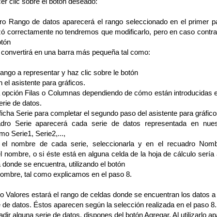
cer clic sobre el botón deseado:
dro Rango de datos aparecerá el rango seleccionado en el primer p
izó correctamente no tendremos que modificarlo, pero en caso contrar
otón
e convertirá en una barra más pequeña tal como:
rango a representar y haz clic sobre le botón
 el asistente para gráficos.
a opción Filas o Columnas dependiendo de cómo están introducidas e
erie de datos.
 ficha Serie para completar el segundo paso del asistente para gráfico
dro Serie aparecerá cada serie de datos representada en nuest
 Serie1, Serie2,...,
el nombre de cada serie, seleccionarla y en el recuadro Nombr
l nombre, o si éste está en alguna celda de la hoja de cálculo sería
a donde se encuentra, utilizando el botón
ombre, tal como explicamos en el paso 8.
ro Valores estará el rango de celdas donde se encuentran los datos a
e de datos. Éstos aparecen según la selección realizada en el paso 8.
adir alguna serie de datos, dispones del botón Agregar. Al utilizarlo a