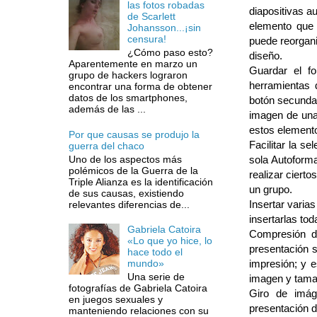
las fotos robadas
diapositivas a
de Scarlett
elemento que 
Johansson...¡sin
censura!
puede reorgani
¿Cómo paso esto?
diseño.
Aparentemente en marzo un
Guardar el f
grupo de hackers lograron
herramientas 
encontrar una forma de obtener
datos de los smartphones,
botón secunda
además de las ...
imagen de una 
estos elemento
Por que causas se produjo la
Facilitar la s
guerra del chaco
Uno de los aspectos más
sola Autoforma
polémicos de la Guerra de la
realizar ciert
Triple Alianza es la identificación
un grupo.
de sus causas, existiendo
Insertar varia
relevantes diferencias de...
insertarlas to
Gabriela Catoira
Compresión d
«Lo que yo hice, lo
presentación 
hace todo el
impresión; y e
mundo»
Una serie de
imagen y tamañ
fotografías de Gabriela Catoira
Giro de imág
en juegos sexuales y
presentación d
manteniendo relaciones con su