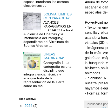
esposo inundaron los correos
Álbum de fotogr
electrónicos de...
escáner o cám
especiales de 
BOLIVIA: LIMITES
CON PARAGUAY
PowerPoint nos
AVANCES
PARAGUAYOS EN
- Texto: tenem
EL CHACO La Real
sencilla y efi
Audiencia de Charcas y la
usando la her
Intendencia del Paraguay,
dependieron del Virreinato de
visuales (3D, d
Buenos Aires en ...
- Imágenes: po
de lo más var
LINEAS
galería de imá
IMAGINARIAS
Cartografía 1. La
la búsqueda e
cartografía es una
biblioteca on
disciplina que
animados.
integra ciencia, técnica y
- Sonidos: Nu
arte,que trata de la
representación de la Tierra
nuestra prese
sobre un ma...
hayamos elegid
- Formas: form
Blog Archive
Publicadas po
►
2024
(2)