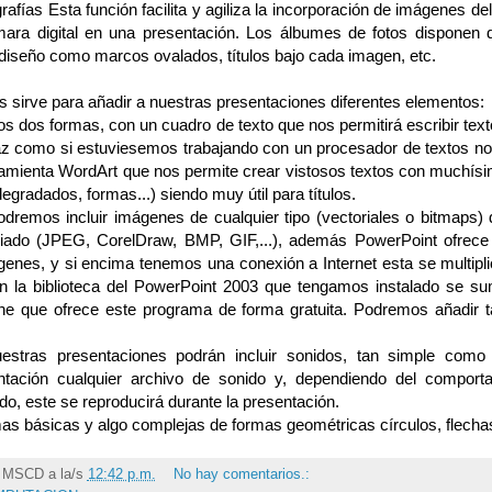
afías Esta función facilita y agiliza la incorporación de imágenes del
ara digital en una presentación. Los álbumes de fotos disponen 
diseño como marcos ovalados, títulos bajo cada imagen, etc.
 sirve para añadir a nuestras presentaciones diferentes elementos:
os dos formas, con un cuadro de texto que nos permitirá escribir tex
caz como si estuviesemos trabajando con un procesador de textos no
ramienta WordArt que nos permite crear vistosos textos con muchís
egradados, formas...) siendo muy útil para títulos.
dremos incluir imágenes de cualquier tipo (vectoriales o bitmaps)
iado (JPEG, CorelDraw, BMP, GIF,...), además PowerPoint ofrece
genes, y si encima tenemos una conexión a Internet esta se multipl
n la biblioteca del PowerPoint 2003 que tengamos instalado se su
-line que ofrece este programa de forma gratuita. Podremos añadir
estras presentaciones podrán incluir sonidos, tan simple como 
ntación cualquier archivo de sonido y, dependiendo del comport
o, este se reproducirá durante la presentación.
as básicas y algo complejas de formas geométricas círculos, flechas,
r
MSCD
a la/s
12:42 p.m.
No hay comentarios.: