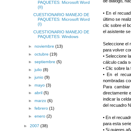
de diálogo, ha
PAQUETES: Microsoft Word
(II)
• En el recua
CUESTIONARIO MANEJO DE
último se real
PAQUETES: Microsoft Word
(I)
clic sobre el b
el asistente s
CUESTIONARIO MANEJO DE
PAQUETES: Windows
Seleccione el 
►
noviembre
(13)
para volver con
►
octubre
(19)
• Seleccione l
►
septiembre
(5)
cálculo cada s
• Clic sobre la
►
julio
(8)
• En el recua
►
junio
(9)
nombradas como
►
mayo
(3)
Para cambiar 
directamente e
►
abril
(5)
indicar la celd
►
marzo
(6)
del recuadro N
►
febrero
(1)
►
enero
(2)
• En el recuad
para esta seri
►
2007
(38)
• Si quieres añ