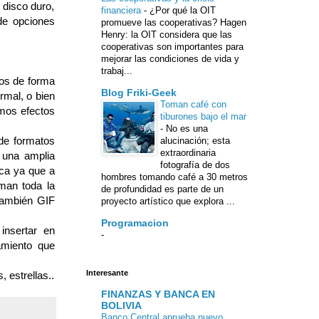
 disco duro,
financiera
-
¿Por qué la OIT
de opciones
promueve las cooperativas? Hagen
Henry: la OIT considera que las
cooperativas son importantes para
mejorar las condiciones de vida y
trabaj...
tos de forma
Blog Friki-Geek
rmal, o bien
Toman café con
imos efectos
tiburones bajo el mar
-
No es una
 de formatos
alucinación; esta
extraordinaria
 una amplia
fotografía de dos
ica ya que a
hombres tomando café a 30 metros
man toda la
de profundidad es parte de un
 también GIF
proyecto artístico que explora ...
Programacion
insertar en
-
amiento que
Interesante
 estrellas..
FINANZAS Y BANCA EN
BOLIVIA
Banco Central aprueba nuevo