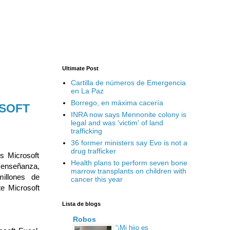
Ultimate Post
Cartilla de números de Emergencia
en La Paz
Borrego, en máxima cacería
OSOFT
INRA now says Mennonite colony is
legal and was 'victim' of land
trafficking
36 former ministers say Evo is not a
drug trafficker
s Microsoft
Health plans to perform seven bone
enseñanza,
marrow transplants on children with
illones de
cancer this year
e Microsoft
Lista de blogs
Robos
“¡Mi hijo es