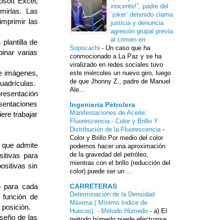
osoft Excel,
inocente!”, padre del
mirlas. Las
´joker’ detenido clama
imprimir las
justicia y denuncia
agresión grupal previa
al crimen en
plantilla de
Sopocachi
-
Un caso que ha
inar varias
conmocionado a La Paz y se ha
.
viralizado en redes sociales tuvo
 e imágenes,
este miércoles un nuevo giro, luego
de que Jhonny Z., padre de Manuel
uadrículas.
Ale...
resentación
esentaciones
Ingenieria Petrolera
Manifestaciones de Aceite:
ere trabajar
Fluorescencia - Color y Brillo Y
Distribución de la Fluorescencia
-
Color y Brillo Por medio del color
o que admite
podemos hacer una aproximación
de la gravedad del petróleo,
sitivas para
mientras con el brillo (reducción del
ositivas sin
color) puede ser un ...
o para cada
CARRETERAS
Determinación de la Densidad
 función de
Máxima ( Mínimo Indice de
 posición.
Huecos). - Método Húmedo
-
a) El
iseño de las
método húmedo puede efectuarse