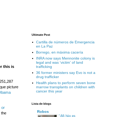
Ultimate Post
Cartilla de números de Emergencia
en La Paz
Borrego, en máxima cacería
INRA now says Mennonite colony is
legal and was 'victim' of land
 this is
trafficking
36 former ministers say Evo is not a
drug trafficker
 251,287
Health plans to perform seven bone
que picture
marrow transplants on children with
cancer this year
Obama
Lista de blogs
 or
Robos
 the
“¡Mi hijo es