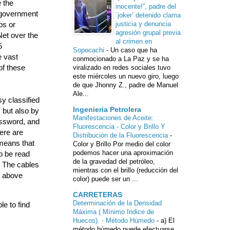
 the
inocente!”, padre del
 government
´joker’ detenido clama
os or
justicia y denuncia
agresión grupal previa
et over the
al crimen en
5
Sopocachi
-
Un caso que ha
e vast
conmocionado a La Paz y se ha
of these
viralizado en redes sociales tuvo
este miércoles un nuevo giro, luego
de que Jhonny Z., padre de Manuel
Ale...
y classified
Ingenieria Petrolera
 but also by
Manifestaciones de Aceite:
assword, and
Fluorescencia - Color y Brillo Y
ere are
Distribución de la Fluorescencia
-
means that
Color y Brillo Por medio del color
podemos hacer una aproximación
o be read
de la gravedad del petróleo,
n. The cables
mientras con el brillo (reducción del
d above
color) puede ser un ...
CARRETERAS
Determinación de la Densidad
le to find
Máxima ( Mínimo Indice de
Huecos). - Método Húmedo
-
a) El
método húmedo puede efectuarse