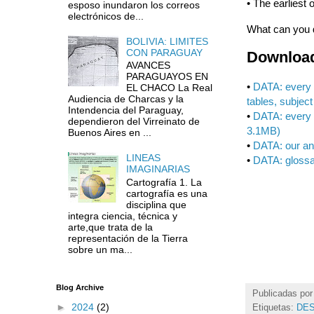
• The earliest 
esposo inundaron los correos
electrónicos de...
What can you d
BOLIVIA: LIMITES
CON PARAGUAY
Download
AVANCES
PARAGUAYOS EN
•
DATA: every 
EL CHACO La Real
Audiencia de Charcas y la
tables, subject 
Intendencia del Paraguay,
•
DATA: every 
dependieron del Virreinato de
3.1MB)
Buenos Aires en ...
•
DATA: our ana
LINEAS
•
DATA: glossa
IMAGINARIAS
Cartografía 1. La
cartografía es una
disciplina que
integra ciencia, técnica y
arte,que trata de la
representación de la Tierra
sobre un ma...
Blog Archive
Publicadas po
►
2024
(2)
Etiquetas:
DE