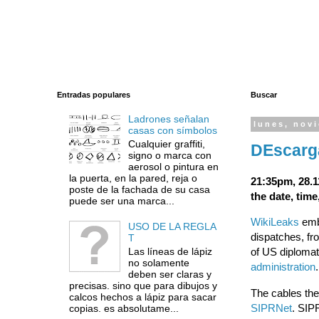
Entradas populares
Buscar
Ladrones señalan
lunes, nov
casas con símbolos
Cualquier graffiti,
DEscarg
signo o marca con
aerosol o pintura en
la puerta, en la pared, reja o
21:35pm, 28.1
poste de la fachada de su casa
the date, time
puede ser una marca...
WikiLeaks
emba
USO DE LA REGLA
dispatches, fr
T
Las líneas de lápiz
of US diplomat
no solamente
administration
deben ser claras y
precisas. sino que para dibujos y
The cables th
calcos hechos a lápiz para sacar
SIPRNet
. SIP
copias. es absolutame...