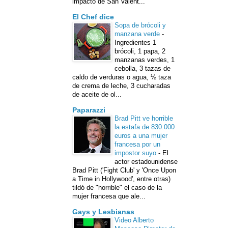
impacto de San Valent...
El Chef dice
Sopa de brócoli y
manzana verde
-
Ingredientes 1
brócoli, 1 papa, 2
manzanas verdes, 1
cebolla, 3 tazas de
caldo de verduras o agua, ½ taza
de crema de leche, 3 cucharadas
de aceite de ol...
Paparazzi
Brad Pitt ve horrible
la estafa de 830.000
euros a una mujer
francesa por un
impostor suyo
-
El
actor estadounidense
Brad Pitt ('Fight Club' y 'Once Upon
a Time in Hollywood', entre otras)
tildó de "horrible" el caso de la
mujer francesa que ale...
Gays y Lesbianas
Video Alberto