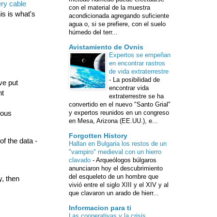
ery cable
con el material de la muestra
is is what's
acondicionada agregando suficiente
agua o, si se prefiere, con el suelo
húmedo del terr...
Avistamiento de Ovnis
Expertos se empeñan
en encontrar rastros
de vida extraterrestre
-
La posibilidad de
ve put
encontrar vida
nt
extraterrestre se ha
convertido en el nuevo "Santo Grial"
ious
y expertos reunidos en un congreso
en Mesa, Arizona (EE.UU.), e...
Forgotten History
f the data -
Hallan en Bulgaria los restos de un
"vampiro" medieval con un hierro
clavado
-
Arqueólogos búlgaros
anunciaron hoy el descubrimiento
del esqueleto de un hombre que
y, then
vivió entre el siglo XIII y el XIV y al
que clavaron un arado de hierr...
Informacion para ti
Las cooperativas y la crisis