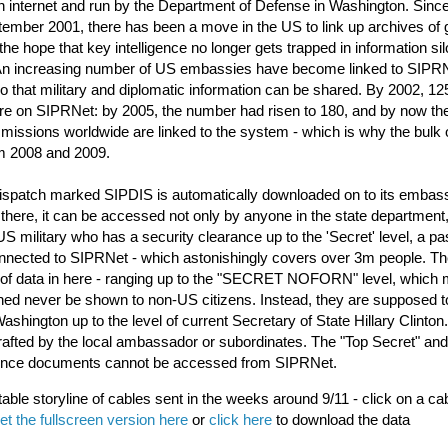
ian internet and run by the Department of Defense in Washington. Since
tember 2001, there has been a move in the US to link up archives of
 the hope that key intelligence no longer gets trapped in information sil
 An increasing number of US embassies have become linked to SIPRN
o that military and diplomatic information can be shared. By 2002, 12
 on SIPRNet: by 2005, the number had risen to 180, and by now th
 missions worldwide are linked to the system - which is why the bulk 
m 2008 and 2009.
spatch marked SIPDIS is automatically downloaded on to its embass
there, it can be accessed not only by anyone in the state department,
US military who has a security clearance up to the 'Secret' level, a p
nected to SIPRNet - which astonishingly covers over 3m people. Th
 of data in here - ranging up to the "SECRET NOFORN" level, which 
ned never be shown to non-US citizens. Instead, they are supposed t
 Washington up to the level of current Secretary of State Hillary Clinto
rafted by the local ambassador or subordinates. The "Top Secret" an
igence documents cannot be accessed from SIPRNet.
able storyline of cables sent in the weeks around 9/11 - click on a cab
et the fullscreen version here
or
click here
to download the data