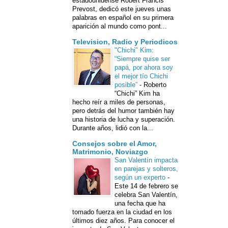
estadounidense Robert Francis
Prevost, dedicó este jueves unas
palabras en español en su primera
aparición al mundo como pont...
Television, Radio y Periodicos
"Chichi" Kim:
“Siempre quise ser
papá, por ahora soy
el mejor tío Chichi
posible”
-
Roberto
“Chichi” Kim ha
hecho reír a miles de personas,
pero detrás del humor también hay
una historia de lucha y superación.
Durante años, lidió con la...
Consejos sobre el Amor,
Matrimonio, Noviazgo
San Valentín impacta
en parejas y solteros,
según un experto
-
Este 14 de febrero se
celebra San Valentín,
una fecha que ha
tomado fuerza en la ciudad en los
últimos diez años. Para conocer el