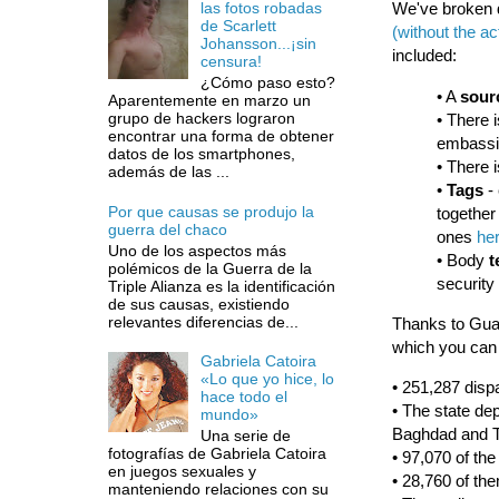
We've broken d
las fotos robadas
de Scarlett
(without the ac
Johansson...¡sin
included:
censura!
¿Cómo paso esto?
• A
sour
Aparentemente en marzo un
grupo de hackers lograron
• There i
encontrar una forma de obtener
embassi
datos de los smartphones,
• There 
además de las ...
•
Tags
- 
Por que causas se produjo la
together
guerra del chaco
ones
he
Uno de los aspectos más
• Body
t
polémicos de la Guerra de la
security
Triple Alianza es la identificación
de sus causas, existiendo
relevantes diferencias de...
Thanks to Gua
which you ca
Gabriela Catoira
«Lo que yo hice, lo
• 251,287 disp
hace todo el
• The state dep
mundo»
Baghdad and 
Una serie de
fotografías de Gabriela Catoira
• 97,070 of the
en juegos sexuales y
• 28,760 of th
manteniendo relaciones con su