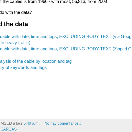
of the cables is from 1966 - with most, 56,813, from 2009
o with the data?
 the data
cable with date, time and tags, EXCLUDING BODY TEXT (via Googl
to heavy traffic)
cable with date, time and tags, EXCLUDING BODY TEXT (Zipped CS
lysis of the cable by location and tag
ry of keywords and tags
r
MSCD
a la/s
6:40 a.m.
No hay comentarios.:
SCARGAS