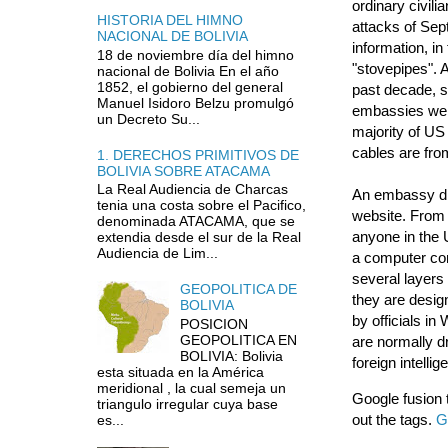
ordinary civil
HISTORIA DEL HIMNO
attacks of Sep
NACIONAL DE BOLIVIA
information, in
18 de noviembre día del himno
"stovepipes".
nacional de Bolivia En el año
1852, el gobierno del general
past decade, s
Manuel Isidoro Belzu promulgó
embassies were
un Decreto Su...
majority of US
cables are fro
1. DERECHOS PRIMITIVOS DE
BOLIVIA SOBRE ATACAMA
La Real Audiencia de Charcas
An embassy di
tenia una costa sobre el Pacifico,
website. From 
denominada ATACAMA, que se
anyone in the 
extendia desde el sur de la Real
Audiencia de Lim...
a computer con
several layers
GEOPOLITICA DE
they are desig
BOLIVIA
by officials in
POSICION
GEOPOLITICA EN
are normally d
BOLIVIA: Bolivia
foreign intell
esta situada en la América
meridional , la cual semeja un
Google fusion t
triangulo irregular cuya base
out the tags.
G
es...