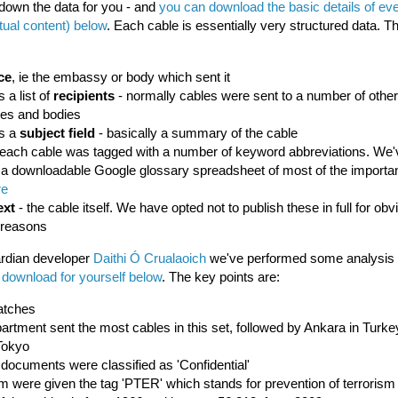
own the data for you - and
you can download the basic details of ev
tual content) below
. Each cable is essentially very structured data. Th
ce
, ie the embassy or body which sent it
s a list of
recipients
- normally cables were sent to a number of other
es and bodies
is a
subject field
- basically a summary of the cable
each cable was tagged with a number of keyword abbreviations. We'
 a downloadable Google glossary spreadsheet of most of the importa
re
ext
- the cable itself. We have opted not to publish these in full for obv
 reasons
rdian developer
Daithi Ó Crualaoich
we've performed some analysis o
n
download for yourself below
. The key points are:
atches
artment sent the most cables in this set, followed by Ankara in Turke
Tokyo
 documents were classified as 'Confidential'
em were given the tag 'PTER' which stands for prevention of terrorism