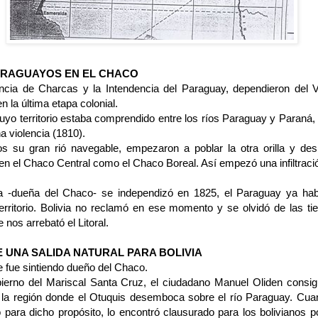
ARAGUAYOS EN EL CHACO
ncia de Charcas y la Intendencia del Paraguay, dependieron del Vi
 la última etapa colonial.
u­yo territorio estaba comprendido entre los ríos Paraguay y Paraná,
a vio­lencia (1810).
s su gran rió navegable, empeza­ron a poblar la otra orilla y des
 en el Chaco Central como el Chaco Boreal. Así empezó una infiltraci
a -dueña del Chaco- se independizó en 1825, el Paraguay ya ha
erritorio. Bolivia no reclamó en ese momento y se ol­vidó de las ti
 nos arreba­tó el Litoral.
E UNA SALIDA NATURAL PARA BOLIVIA
 fue sintiendo dueño del Chaco.
ier­no del Mariscal Santa Cruz, el ciudadano Manuel Oliden consi­
r la región donde el Otuquis desemboca sobre el río Paraguay. Cua
río para dicho propósito, lo encontró clausurado para los bolivianos p