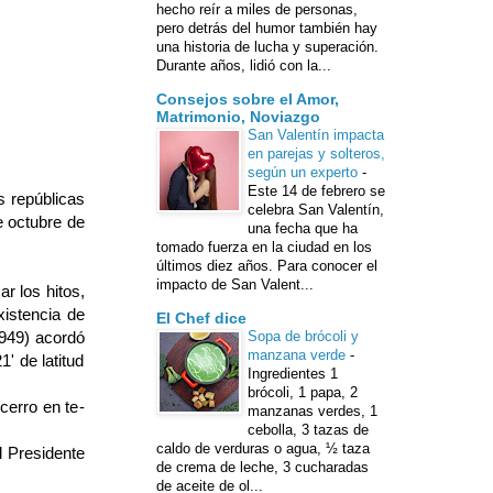
hecho reír a miles de personas,
pero detrás del humor también hay
una historia de lucha y superación.
Durante años, lidió con la...
Consejos sobre el Amor,
Matrimonio, Noviazgo
San Valentín impacta
en parejas y solteros,
según un experto
-
Este 14 de febrero se
s repúblicas
celebra San Valentín,
e octubre de
una fecha que ha
tomado fuerza en la ciudad en los
últimos diez años. Para conocer el
impacto de San Valent...
r los hitos,
xistencia de
El Chef dice
1949) acordó
Sopa de brócoli y
manzana verde
-
' de latitud
Ingredientes 1
brócoli, 1 papa, 2
erro en te­
manzanas verdes, 1
cebolla, 3 tazas de
caldo de verduras o agua, ½ taza
 Presi­dente
de crema de leche, 3 cucharadas
de aceite de ol...