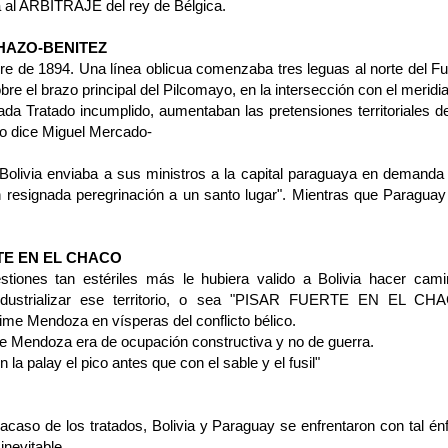
a al ARBITRAJE del rey de Bélgica.
HAZO-BENITEZ
e de 1894. Una línea oblicua comenzaba tres leguas al norte del Fu
re el brazo principal del Pil­comayo, en la intersec­ción con el meridi
a Trata­do incumplido, aumenta­ban las pretensiones te­rritoriales d
 dice Mi­guel Mercado-
Bolivia enviaba a sus ministros a la capital paraguaya en demanda 
 resignada peregrinación a un santo lugar". Mientras que Paraguay
TE EN EL CHACO
tiones tan estériles más le hu­biera valido a Bolivia hacer camin
industriali­zar ese territorio, o sea "PISAR FUERTE EN EL C
me Mendoza en vísperas del conflicto bélico.
e Mendoza era de ocupación constructiva y no de guerra.
n la palay el pico antes que con el sable y el fusil"
acaso de los tratados, Bolivia y Pa­raguay se enfrentaron con tal énf
inevitable.