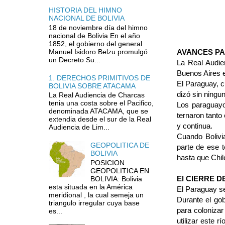
HISTORIA DEL HIMNO
NACIONAL DE BOLIVIA
18 de noviembre día del himno
nacional de Bolivia En el año
1852, el gobierno del general
AVANCES P
Manuel Isidoro Belzu promulgó
un Decreto Su...
La Real Audie
Buenos Aires en
1. DERECHOS PRIMITIVOS DE
El Paraguay, c
BOLIVIA SOBRE ATACAMA
dizó sin ningun
La Real Audiencia de Charcas
tenia una costa sobre el Pacifico,
Los paraguayo
denominada ATACAMA, que se
ternaron tanto
extendia desde el sur de la Real
y continua.
Audiencia de Lim...
Cuando Bolivi
GEOPOLITICA DE
parte de ese t
BOLIVIA
hasta que Chile
POSICION
GEOPOLITICA EN
El CIERRE D
BOLIVIA: Bolivia
esta situada en la América
El Paraguay se
meridional , la cual semeja un
Durante el gob
triangulo irregular cuya base
para co­loniza
es...
utili­zar este 