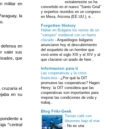
extraterrestre se ha
n militar en
convertido en el nuevo "Santo Grial"
y expertos reunidos en un congreso
Paraguay, la
en Mesa, Arizona (EE.UU.), e...
o.
Forgotten History
Hallan en Bulgaria los restos de un
"vampiro" medieval con un hierro
clavado
-
Arqueólogos búlgaros
anunciaron hoy el descubrimiento
a defensa en
del esqueleto de un hombre que
r valer sus
vivió entre el siglo XIII y el XIV y al
visados, que
que clavaron un arado de hierr...
Informacion para ti
Las cooperativas y la crisis
financiera
-
¿Por qué la OIT
promueve las cooperativas? Hagen
Henry: la OIT considera que las
 cruzaría el
cooperativas son importantes para
ejaba en su
mejorar las condiciones de vida y
trabaj...
Blog Friki-Geek
Toman café con
spondiente a
tiburones bajo el mar
aja ^central
-
No es una