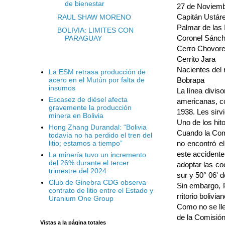
de bienestar
27 de Noviem
Capitán Ustár
RAUL SHAW MORENO
Palmar de las 
BOLIVIA: LIMITES CON
Coronel Sánc
PARAGUAY
Cerro Chovor
Cerrito Jara
Nacientes del 
La ESM retrasa producción de
Bobrapa
acero en el Mutún por falta de
insumos
La línea divis
Escasez de diésel afecta
americanas, co
gravemente la producción
1938. Les sirv
minera en Bolivia
Uno de los hit
Hong Zhang Durandal: “Bolivia
Cuando la Comi
todavía no ha perdido el tren del
no encontró el
litio; estamos a tiempo”
este ac­cident
La minería tuvo un incremento
del 26% durante el tercer
adoptar las co
trimestre del 2024
sur y 50° 06' d
Club de Ginebra CDG observa
Sin embargo, 
contrato de litio entre el Estado y
rritorio bolivian
Uranium One Group
Como no se lle
de la Comisión
Vistas a la página totales