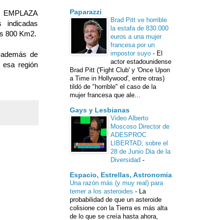
Paparazzi
 el EMPLAZA
Brad Pitt ve horrible
 indicadas
la estafa de 830.000
ros 800 Km2.
euros a una mujer
francesa por un
impostor suyo
-
El
s-además de
actor estadounidense
n esa región
Brad Pitt ('Fight Club' y 'Once Upon
a Time in Hollywood', entre otras)
tildó de "horrible" el caso de la
mujer francesa que ale...
Gays y Lesbianas
Video Alberto
Moscoso Director de
ADESPROC
LIBERTAD, sobre el
28 de Junio Dia de la
Diversidad
-
Espacio, Estrellas, Astronomia
Una razón más (y muy real) para
temer a los asteroides
-
La
probabilidad de que un asteroide
colisione con la Tierra es más alta
de lo que se creía hasta ahora,