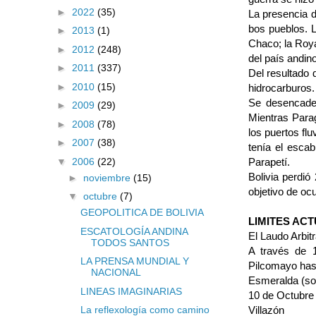
►
2022
(35)
La presencia d
bos pueblos. L
►
2013
(1)
Cha­co; la Roy
►
2012
(248)
del país andino
►
2011
(337)
Del resultado 
►
2010
(15)
hidrocar­buros.
Se desencaden
►
2009
(29)
Mientras Pa­r
►
2008
(78)
los puertos fl
►
2007
(38)
tenía el esca
▼
2006
(22)
Parapetí.
Bolivia perdi
►
noviembre
(15)
objetivo de ocu
▼
octubre
(7)
GEOPOLITICA DE BOLIVIA
LIMITES AC
ESCATOLOGÍA ANDINA
El Laudo Arbitr
TODOS SANTOS
A través de 1
LA PRENSA MUNDIAL Y
Pilcomayo has­
NACIONAL
Esmeralda (so
LINEAS IMAGINARIAS
10 de Octubre
Villazón
La reflexología como camino