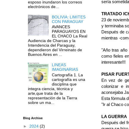
sería so­metid
esposo inundaron los correos
electrónicos de...
TRATADO IC
BOLIVIA: LIMITES
23 de noviembr
CON PARAGUAY
y terminaba sob
AVANCES
PARAGUAYOS EN
Después de cad
EL CHACO La Real
mientras -como
Audiencia de Charcas y la
Intendencia del Paraguay,
"Año tras año 
dependieron del Virreinato de
Buenos Aires en ...
como fieles en
interesante!!!
LINEAS
IMAGINARIAS
PISAR FUER
Cartografía 1. La
cartografía es una
En vez de ges
disciplina que
colonizar e 
integra ciencia, técnica y
aconsejaba Jai
arte,que trata de la
representación de la Tierra
Esta fórmula d
sobre un ma...
"Ir al Chaco co
LA GUERRA
Blog Archive
Después del fr
►
2024
(2)
guerra se hizo 