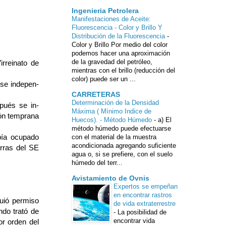
Ingenieria Petrolera
Manifestaciones de Aceite:
Fluorescencia - Color y Brillo Y
Distribución de la Fluorescencia
-
Color y Brillo Por medio del color
podemos hacer una aproximación
de la gravedad del petróleo,
rreinato de
mientras con el brillo (reducción del
color) puede ser un ...
 se indepen­
CARRETERAS
Determinación de la Densidad
pués se in­
Máxima ( Mínimo Indice de
ón tempra­na
Huecos). - Método Húmedo
-
a) El
método húmedo puede efectuarse
bía ocupado
con el material de la muestra
acondicionada agregando suficiente
erras del SE
agua o, si se prefiere, con el suelo
húmedo del terr...
Avistamiento de Ovnis
Expertos se empeñan
en encontrar rastros
guió permiso
de vida extraterrestre
ndo trató de
-
La posibilidad de
encontrar vida
or orden del