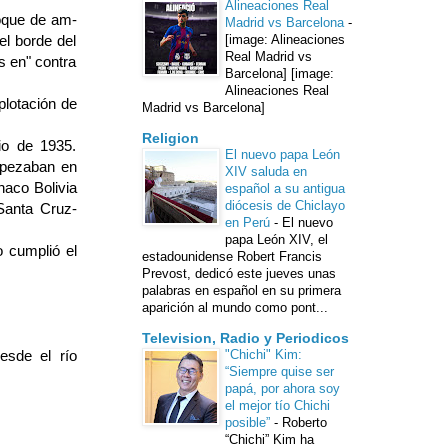
Alineaciones Real
hoque de am­
Madrid vs Barcelona
-
el borde del
[image: Alineaciones
Real Madrid vs
s en" contra
Barcelona] [image:
Alineaciones Real
plotación de
Madrid vs Barcelona]
Religion
io de 1935.
El nuevo papa León
mpezaban en
XIV saluda en
haco Bolivia
español a su antigua
diócesis de Chiclayo
Santa Cruz-
en Perú
-
El nuevo
papa León XIV, el
o cumplió el
estadounidense Robert Francis
Prevost, dedicó este jueves unas
palabras en español en su primera
aparición al mundo como pont...
Television, Radio y Periodicos
esde el río
"Chichi" Kim:
“Siempre quise ser
papá, por ahora soy
el mejor tío Chichi
posible”
-
Roberto
“Chichi” Kim ha