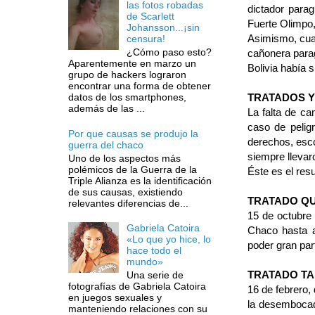
las fotos robadas
dictador parag
de Scarlett
Fuerte Olim­po,
Johansson...¡sin
Asimismo, cuan
censura!
¿Cómo paso esto?
cañonera parag
Aparentemente en marzo un
Bolivia había s
grupo de hackers lograron
encontrar una forma de obtener
TRATADOS Y
datos de los smartphones,
además de las ...
La falta de ca
caso de pelig
Por que causas se produjo la
derechos, esco
guerra del chaco
siempre llevaro
Uno de los aspectos más
polémicos de la Guerra de la
Éste es el res
Triple Alianza es la identificación
de sus causas, existiendo
TRATADO Q
relevantes diferencias de...
15 de octubre
Gabriela Catoira
Chaco hasta a
«Lo que yo hice, lo
poder gran par
hace todo el
mundo»
TRATADO T
Una serie de
fotografías de Gabriela Catoira
16 de febrero,
en juegos sexuales y
la de­sembocad
manteniendo relaciones con su