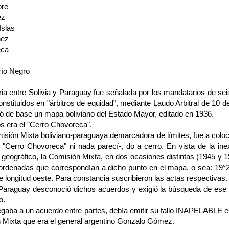
bre
ez
Islas
hez
eca
río Negro
oria entre Solivia y Paraguay fue señalada por los mandatarios de sei
nstituidos en "árbitros de equidad", mediante Laudo Arbitral de 10 d
ió de base un mapa boliviano del Estado Mayor, editado en 1936.
os era el "Cerro Chovoreca".
sión Mixta boliviano-paragua­ya demarcadora de límites, fue a coloca
 "Cerro Chovoreca" ni nada parecí-, do a cerro. En vista de la ine
e geográfico, la Comisión Mixta, en dos ocasiones distintas (1945 y 
ordenadas que correspondían a dicho pun­to en el mapa, o sea: 19°21
e longitud oeste. Para constancia suscribie­ron las actas respectivas.
Paraguay desconoció dichos acuerdos y exigió la búsqueda de ese c
o.
gaba a un acuerdo entre par­tes, debía emitir su fallo INAPELABLE el
 Mixta que era el general ar­gentino Gonzalo Gómez.