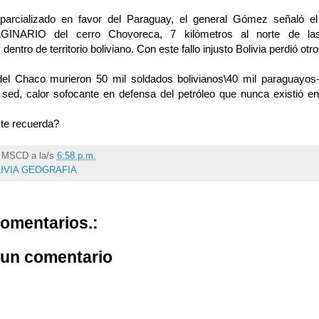
parcializado en favor del Para­guay, el general Gómez señaló
NARIO del cerro Chovoreca, 7 ki­lómetros al norte de las
entro de territorio boliviano. Con este fallo injus­to Bolivia perdió ot
del Chaco murieron 50 mil soldados bolivianos\40 mil paraguayo
 sed, calor sofocante en defensa del petróleo que nunca existió e
te recuerda?
r
MSCD
a la/s
6:58 p.m.
IVIA GEOGRAFIA
omentarios.:
 un comentario