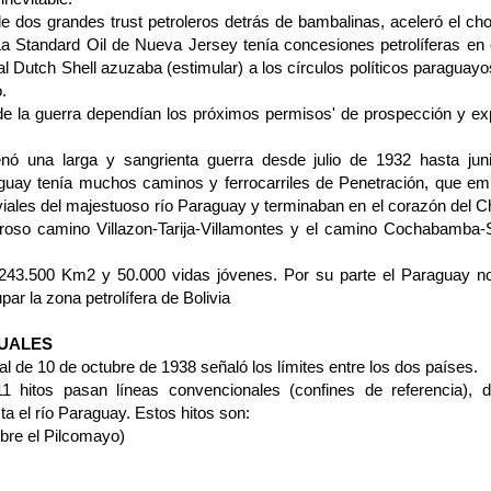
e dos grandes trust petroleros detrás de bambalinas, aceleró el c
a Standard Oil de Nueva Jersey te­nía concesiones petrolíferas en 
al Dutch Shell azuzaba (estimular) a los círculos políticos paraguayo
.
de la guerra dependían los próximos permisos' de prospección y ex
ó una larga y sangrienta guerra desde julio de 1932 hasta jun
aguay tenía muchos caminos y ferrocarriles de Pe­netración, que e
uviales del majestuoso río Paraguay y terminaban en el cora­zón del C
broso camino Villazon-Tarija-Villamontes y el camino Cochabamba-
ó 243.500 Km2 y 50.000 vidas jóve­nes. Por su parte el Paraguay n
par la zona petrolífera de Bolivia
TUALES
al de 10 de octubre de 1938 seña­ló los límites entre los dos países.
1 hitos pasan líneas convencionales (confines de referencia), d
ta el río Paraguay. Estos hitos son:
bre el Pilcomayo)