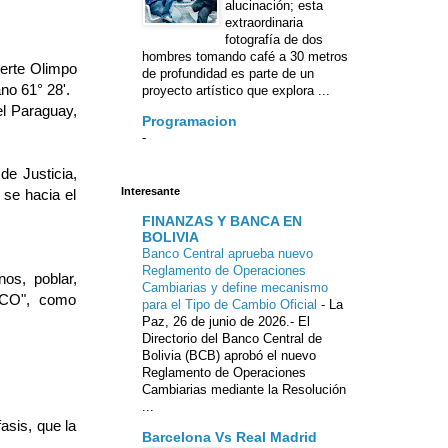
alucinación; esta
extraordinaria
fotografía de dos
hombres tomando café a 30 metros
erte Olim­po
de profundidad es parte de un
ano 61° 28'.
proyecto artístico que explora ...
el Paraguay,
Programacion
-
de Justicia,
Interesante
 se hacia el
FINANZAS Y BANCA EN
BOLIVIA
Banco Central aprueba nuevo
Reglamento de Operaciones
os, poblar,
Cambiarias y define mecanismo
HACO", como
para el Tipo de Cambio Oficial
-
La
Paz, 26 de junio de 2026.- El
Directorio del Banco Central de
Bolivia (BCB) aprobó el nuevo
Reglamento de Operaciones
Cambiarias mediante la Resolución
...
asis, que la
Barcelona Vs Real Madrid