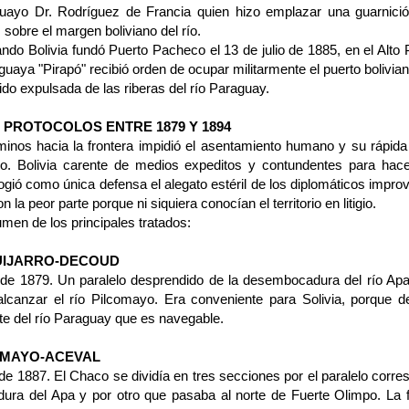
ua­yo Dr. Rodríguez de Francia quien hizo em­plazar una guarnició
 sobre el margen boliviano del río.
do Bolivia fundó Puerto Pacheco el 13 de julio de 1885, en el Alto 
uaya "Pirapó" recibió orden de ocu­par militarmente el puerto bolivian
ido expulsada de las riberas del río Paraguay.
 PROTOCOLOS ENTRE 1879 Y 1894
minos hacia la frontera impidió el asentamiento humano y su rápid
ro. Bolivia carente de medios expeditos y con­tundentes para hace
gió co­mo única defensa el alegato estéril de los diplomáti­cos impro
n la peor parte porque ni siquiera conocían el territorio en litigio.
umen de los principales tratados:
UIJARRO-DECOUD
 de 1879. Un paralelo desprendido de la desembocadura del río Apa
l­canzar el río Pilcomayo. Era conveniente para Solivia, porque d
te del río Paraguay que es navegable.
AMAYO-ACEVAL
 de 1887. El Chaco se dividía en tres secciones por el paralelo corre
ura del Apa y por otro que pasaba al norte de Fuerte Olimpo. La f