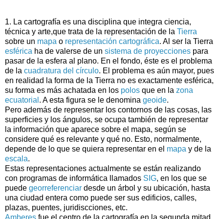
1. La cartografía es una disciplina que integra ciencia,
técnica y arte,que trata de la representación de la
Tierra
sobre un
mapa
o
representación cartográfica
. Al ser la Tierra
esférica
ha de valerse de un
sistema de proyecciones
para
pasar de la esfera al plano. En el fondo, éste es el problema
de la
cuadratura del círculo
. El problema es aún mayor, pues
en realidad la forma de la Tierra no es exactamente esférica,
su forma es más achatada en los
polos
que en la
zona
ecuatorial
. A esta figura se le denomina
geoide
.
Pero además de representar los contornos de las cosas, las
superficies y los ángulos, se ocupa también de representar
la información que aparece sobre el mapa, según se
considere qué es relevante y qué no. Esto, normalmente,
depende de lo que se quiera representar en el
mapa
y de la
escala
.
Estas representaciones actualmente se están realizando
con programas de informática llamados
SIG
, en los que se
puede
georreferenciar
desde un árbol y su ubicación, hasta
una ciudad entera como puede ser sus edificios, calles,
plazas, puentes, juridiscciones, etc.
Amberes
fue el centro de la cartografía en la segunda mitad