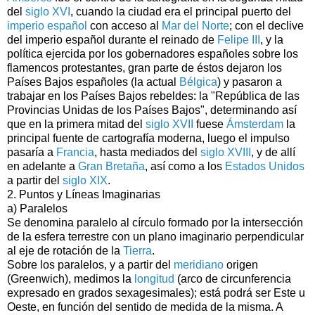
del
siglo XVI
, cuando la ciudad era el principal puerto del
imperio español
con acceso al
Mar del Norte
; con el declive
del imperio español durante el reinado de
Felipe III
, y la
política ejercida por los gobernadores españoles sobre los
flamencos protestantes, gran parte de éstos dejaron los
Países Bajos españoles (la actual
Bélgica
) y pasaron a
trabajar en los Países Bajos rebeldes: la "República de las
Provincias Unidas de los Países Bajos", determinando así
que en la primera mitad del
siglo XVII
fuese
Ámsterdam
la
principal fuente de cartografía moderna, luego el impulso
pasaría a
Francia
, hasta mediados del
siglo XVIII
, y de allí
en adelante a
Gran Bretaña
, así como a los
Estados Unidos
a partir del
siglo XIX
.
2. Puntos y Líneas Imaginarias
a) Paralelos
Se denomina paralelo al círculo formado por la intersección
de la esfera terrestre con un plano imaginario perpendicular
al eje de rotación de la
Tierra
.
Sobre los paralelos, y a partir del
meridiano
origen
(Greenwich), medimos la
longitud
(arco de circunferencia
expresado en grados sexagesimales); está podrá ser Este u
Oeste, en función del sentido de medida de la misma. A