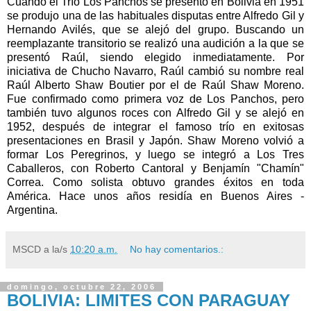
Cuando el Trío Los Panchos se presentó en Bolivia en 1951
se produjo una de las habituales disputas entre Alfredo Gil y
Hernando Avilés, que se alejó del grupo. Buscando un
reemplazante transitorio se realizó una audición a la que se
presentó Raúl, siendo elegido inmediatamente. Por
iniciativa de Chucho Navarro, Raúl cambió su nombre real
Raúl Alberto Shaw Boutier por el de Raúl Shaw Moreno.
Fue confirmado como primera voz de Los Panchos, pero
también tuvo algunos roces con Alfredo Gil y se alejó en
1952, después de integrar el famoso trío en exitosas
presentaciones en Brasil y Japón. Shaw Moreno volvió a
formar Los Peregrinos, y luego se integró a Los Tres
Caballeros, con Roberto Cantoral y Benjamín "Chamín"
Correa. Como solista obtuvo grandes éxitos en toda
América. Hace unos años residía en Buenos Aires -
Argentina.
MSCD
a la/s
10:20 a.m.
No hay comentarios.:
domingo, octubre 22, 2006
BOLIVIA: LIMITES CON PARAGUAY