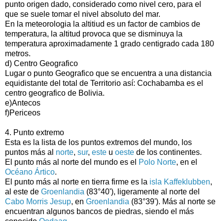
punto origen dado, considerado como nivel cero, para el
que se suele tomar el nivel absoluto del mar.
En la meteorologia la altitiud es un factor de cambios de
temperatura, la altitud provoca que se disminuya la
temperatura aproximadamente 1 grado centigrado cada 180
metros.
d) Centro Geografico
Lugar o punto Geografico que se encuentra a una distancia
equidistante del total de Territorio así: Cochabamba es el
centro geografico de Bolivia.
e)Antecos
f)Periceos
4. Punto extremo
Esta es la lista de los puntos extremos del mundo, los
puntos más al
norte
,
sur
,
este
u
oeste
de los continentes.
El punto más al norte del mundo es el
Polo Norte
, en el
Océano Ártico
.
El punto más al norte en tierra firme es la
isla Kaffeklubben
,
al este de
Groenlandia
(83°40'), ligeramente al norte del
Cabo Morris Jesup
, en
Groenlandia
(83°39'). Más al norte se
encuentran algunos bancos de piedras, siendo el más