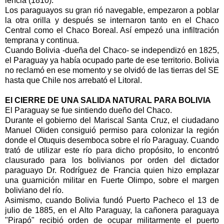
lencia (1810).
Los paraguayos su gran rió navegable, empeza­ron a poblar
la otra orilla y después se in­ternaron tanto en el Chaco
Central como el Chaco Boreal. Así empezó una infiltración
tempra­na y continua.
Cuando Bolivia -dueña del Chaco- se independizó en 1825,
el Paraguay ya había ocupado parte de ese territorio. Bolivia
no reclamó en ese momento y se ol­vidó de las tierras del SE
hasta que Chile nos arreba­tó el Litoral.
El CIERRE DE UNA SALIDA NATURAL PARA BOLIVIA
El Paraguay se fue sintiendo dueño del Chaco.
Durante el gobier­no del Mariscal Santa Cruz, el ciudadano
Manuel Oliden consi­guió permiso para co­lonizar la región
donde el Otuquis desemboca sobre el río Paraguay. Cuando
trató de utili­zar este río para dicho propósito, lo encontró
clausurado para los bolivianos por orden del dictador
paragua­yo Dr. Rodríguez de Francia quien hizo em­plazar
una guarnición militar en Fuerte Olim­po, sobre el margen
boliviano del río.
Asimismo, cuando Bolivia fundó Puerto Pacheco el 13 de
julio de 1885, en el Alto Paraguay, la cañonera paraguaya
"Pirapó" recibió orden de ocu­par militarmente el puerto