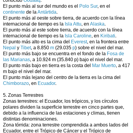
conocido
Oodaaq
.
El punto más al sur del mundo es el
Polo Sur
, en el
continente
de la
Antártida
.
El punto más al oeste sobre tierra, de acuerdo con la línea
internacional de tiempo es la
Isla Attu
, en
Alaska
.
El punto más al este sobre tierra, de acuerdo con la línea
internacional de tiempo es la
Isla Caroline
, en
Kiribati
.
El punto más alto es la cima del
Everest
, en la frontera entre
Nepal
y
Tibet
, a 8.850
m
(29.035
p
) sobre el nivel del mar.
El punto más bajo se encuentra en el fondo de la
Fosa de
las Marianas
, a 10.924 m (35.840 p) bajo el nivel del mar.
El punto más bajo en tierra es la costa del
Mar Muerto
, a 417
m bajo el nivel del mar.
El punto más lejano del centro de la tierra es la cima del
Chimborazo
, en
Ecuador
.
5. Zonas Terrestres
Zonas terrestres: el Ecuador, los trópicos, y los círculos
polares dividen la superficie terrestre en cinco partes que,
debido a la influencia de las estaciones y climas, tienen
distintas denominaciones.
Zona tórrida: zona terrestre comprendida a ambos lados del
Ecuador, entre el Trópico de Cáncer y el Trópico de