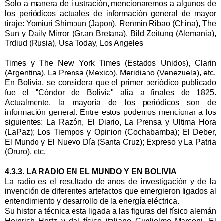
Solo a manera de ilustración, mencionaremos a algunos de
los periódicos actuales de información general de mayor
tiraje: Yomiuri Shimbun (Japon), Renmin Ribao (China), The
Sun y Daily Mirror (Gr.an Bretana), Bild Zeitung (Alemania),
Trdiud (Rusia), Usa Today, Los Angeles
Times y The New York Times (Estados Unidos), Clarin
(Argentina), La Prensa (Mexico), Meridiano (Venezuela), etc.
En Bolivia, se considera que el primer periódico publicado
fue el "Cóndor de Bolivia" alia a finales de 1825.
Actualmente, la mayoría de los periódicos son de
información general. Entre estos podemos mencionar a los
siguientes: La Razón, El Diario, La Prensa y Ultima Hora
(LaPaz); Los Tiempos y Opinion (Cochabamba); El Deber,
El Mundo y El Nuevo Día (Santa Cruz); Expreso y La Patria
(Oruro), etc.
4.3.3. LA RADIO EN EL MUNDO Y EN BOLIVIA
La radio es el resultado de anos de investigación y de la
invención de diferentes artefactos que emergieron ligados al
entendimiento y desarrollo de la energía eléctrica.
Su historia técnica esta ligada a las figuras del físico alemán
Heinrich Hertz y del físico italiano Guglielmo Marconi. El