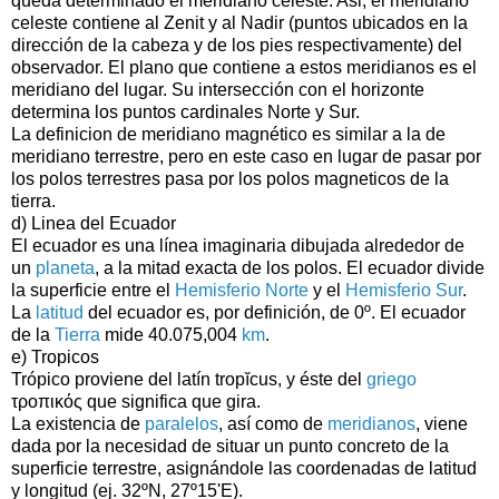
queda determinado el meridiano celeste. Asi, el meridiano
celeste contiene al Zenit y al Nadir (puntos ubicados en la
dirección de la cabeza y de los pies respectivamente) del
observador. El plano que contiene a estos meridianos es el
meridiano del lugar. Su intersección con el horizonte
determina los puntos cardinales Norte y Sur.
La definicion de meridiano magnético es similar a la de
meridiano terrestre, pero en este caso en lugar de pasar por
los polos terrestres pasa por los polos magneticos de la
tierra.
d) Linea del Ecuador
El ecuador es una línea imaginaria dibujada alrededor de
un
planeta
, a la mitad exacta de los polos. El ecuador divide
la superficie entre el
Hemisferio Norte
y el
Hemisferio Sur
.
La
latitud
del ecuador es, por definición, de 0º. El ecuador
de la
Tierra
mide 40.075,004
km
.
e) Tropicos
Trópico proviene del latín tropĭcus, y éste del
griego
τροπικός que significa que gira.
La existencia de
paralelos
, así como de
meridianos
, viene
dada por la necesidad de situar un punto concreto de la
superficie terrestre, asignándole las coordenadas de latitud
y longitud (ej. 32ºN, 27º15'E).