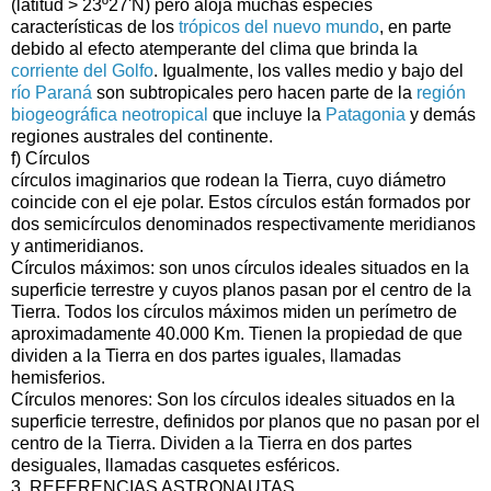
(latitud > 23º27'N) pero aloja muchas especies
características de los
trópicos del nuevo mundo
, en parte
debido al efecto atemperante del clima que brinda la
corriente del Golfo
. Igualmente, los valles medio y bajo del
río Paraná
son subtropicales pero hacen parte de la
región
biogeográfica neotropical
que incluye la
Patagonia
y demás
regiones australes del continente.
f) Círculos
círculos imaginarios que rodean la Tierra, cuyo diámetro
coincide con el eje polar. Estos círculos están formados por
dos semicírculos denominados respectivamente meridianos
y antimeridianos.
Círculos máximos: son unos círculos ideales situados en la
superficie terrestre y cuyos planos pasan por el centro de la
Tierra. Todos los círculos máximos miden un perímetro de
aproximadamente 40.000 Km. Tienen la propiedad de que
dividen a la Tierra en dos partes iguales, llamadas
hemisferios.
Círculos menores: Son los círculos ideales situados en la
superficie terrestre, definidos por planos que no pasan por el
centro de la Tierra. Dividen a la Tierra en dos partes
desiguales, llamadas casquetes esféricos.
3. REFERENCIAS ASTRONAUTAS