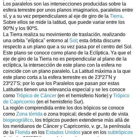
Los paralelos son las intersecciones producidas sobre la
esfera terrestre por unos planos imaginarios, paralelos entre
sí, y a su vez perpendiculares al eje de giro de la
Tierra
.
Sobre ellos se mide la latitud, que puede variar entre los
90ºN y los 90ºS.
La Tierra realiza su movimiento de traslación, realizando
una orbita "elíptica" entorno al
Sol
; esta órbita discurre
respecto a un plano que a su vez pasa por el centro del Sol.
Este plano se conoce como plano de la Eclíptica. Ya que el
eje de giro de la Tierra no es perpendicular al plano de la
eclíptica, la intersección de este plano con la esfera no
coincide con un plano paralelo. La Latitud máxima a la que
este plano corta a la esfera terrestre es de 23º27'N y
23º27'S; por lo que los Paralelos que pasan por estas
Latitudes tienen una relevancia especial y se les conoce
como
Trópico de Cáncer
(en el hemisferio Norte) y
Trópico
de Capricornio
(en el hemisferio Sur).
La región comprendida entre los dos trópicos se conoce
como
Zona tórrida
o zona tropical; desde el punto de vista
biogeográfico
, los trópicos pueden extenderse más allá de
los meridianos de Cáncer y Capricornio, v. gr., la península
de la
Florida
en los
Estados Unidos
yace en los
subtrópicos