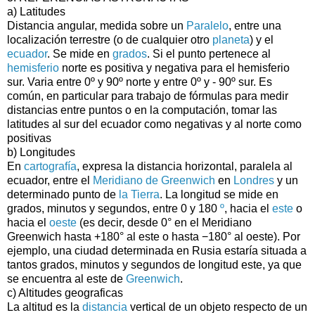
a) Latitudes
Distancia angular, medida sobre un
Paralelo
, entre una
localización terrestre (o de cualquier otro
planeta
) y el
ecuador
. Se mide en
grados
. Si el punto pertenece al
hemisferio
norte es positiva y negativa para el hemisferio
sur. Varia entre 0º y 90º norte y entre 0º y - 90º sur. Es
común, en particular para trabajo de fórmulas para medir
distancias entre puntos o en la computación, tomar las
latitudes al sur del ecuador como negativas y al norte como
positivas
b) Longitudes
En
cartografía
, expresa la distancia horizontal, paralela al
ecuador, entre el
Meridiano de Greenwich
en
Londres
y un
determinado punto de
la Tierra
. La longitud se mide en
grados, minutos y segundos, entre 0 y 180
º
, hacia el
este
o
hacia el
oeste
(es decir, desde 0° en el Meridiano
Greenwich hasta +180° al este o hasta −180° al oeste). Por
ejemplo, una ciudad determinada en Rusia estaría situada a
tantos grados, minutos y segundos de longitud este, ya que
se encuentra al este de
Greenwich
.
c) Altitudes geograficas
La altitud es la
distancia
vertical de un objeto respecto de un