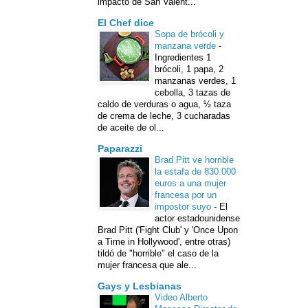
impacto de San Valent...
El Chef dice
Sopa de brócoli y
manzana verde
-
Ingredientes 1
brócoli, 1 papa, 2
manzanas verdes, 1
cebolla, 3 tazas de
caldo de verduras o agua, ½ taza
de crema de leche, 3 cucharadas
de aceite de ol...
Paparazzi
Brad Pitt ve horrible
la estafa de 830.000
euros a una mujer
francesa por un
impostor suyo
-
El
actor estadounidense
Brad Pitt ('Fight Club' y 'Once Upon
a Time in Hollywood', entre otras)
tildó de "horrible" el caso de la
mujer francesa que ale...
Gays y Lesbianas
Video Alberto