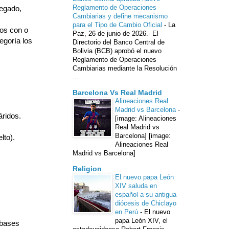
Reglamento de Operaciones
regado,
Cambiarias y define mecanismo
para el Tipo de Cambio Oficial
-
La
tos con o
Paz, 26 de junio de 2026.- El
egoría los
Directorio del Banco Central de
Bolivia (BCB) aprobó el nuevo
Reglamento de Operaciones
Cambiarias mediante la Resolución
...
Barcelona Vs Real Madrid
Alineaciones Real
Madrid vs Barcelona
-
áridos.
[image: Alineaciones
Real Madrid vs
Barcelona] [image:
lto).
Alineaciones Real
Madrid vs Barcelona]
Religion
El nuevo papa León
XIV saluda en
español a su antigua
diócesis de Chiclayo
en Perú
-
El nuevo
papa León XIV, el
 bases