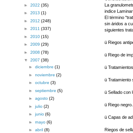
La granulometr
►
2022
(35)
indice Laminar
►
2013
(1)
El término “tra
►
2012
(248)
sin áridos a c
►
2011
(337)
siguientes tra
►
2010
(15)
ü Riegos antip
►
2009
(29)
►
2008
(78)
ü Riego de imp
▼
2007
(38)
►
diciembre
(1)
ü Tratamientos 
►
noviembre
(2)
ü Tratamiento s
►
octubre
(3)
►
septiembre
(5)
ü Sellado con l
►
agosto
(2)
ü Riego negro.
►
julio
(2)
►
junio
(6)
ü Capas de ad
►
mayo
(6)
Riegos de sell
►
abril
(8)