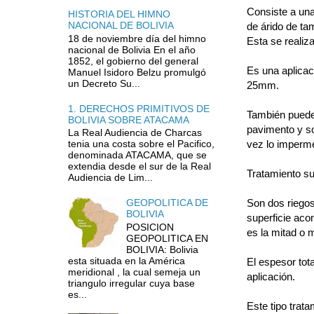
Consiste a una
HISTORIA DEL HIMNO
NACIONAL DE BOLIVIA
de árido de ta
18 de noviembre día del himno
Esta se realiz
nacional de Bolivia En el año
1852, el gobierno del general
Es una aplicac
Manuel Isidoro Belzu promulgó
un Decreto Su...
25mm.
1. DERECHOS PRIMITIVOS DE
También puede 
BOLIVIA SOBRE ATACAMA
pavimento y sol
La Real Audiencia de Charcas
vez lo imperme
tenia una costa sobre el Pacifico,
denominada ATACAMA, que se
extendia desde el sur de la Real
Tratamiento sup
Audiencia de Lim...
Son dos riegos
GEOPOLITICA DE
BOLIVIA
superficie aco
POSICION
es la mitad o
GEOPOLITICA EN
BOLIVIA: Bolivia
esta situada en la América
El espesor tot
meridional , la cual semeja un
aplicación.
triangulo irregular cuya base
es...
Este tipo trat