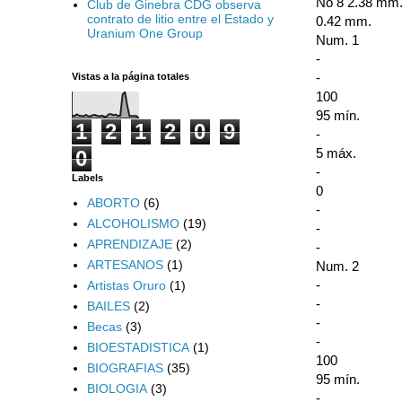
No 8 2.38 mm
Club de Ginebra CDG observa
contrato de litio entre el Estado y
0.42 mm.
Uranium One Group
Num. 1
-
-
Vistas a la página totales
100
95 mín.
1
2
1
2
0
9
-
5 máx.
0
-
Labels
0
ABORTO
(6)
-
ALCOHOLISMO
(19)
-
APRENDIZAJE
(2)
-
ARTESANOS
(1)
Num. 2
-
Artistas Oruro
(1)
-
BAILES
(2)
-
Becas
(3)
-
BIOESTADISTICA
(1)
100
BIOGRAFIAS
(35)
95 mín.
BIOLOGIA
(3)
-