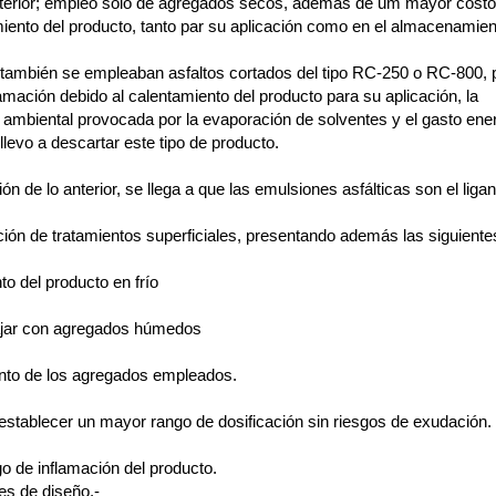
terior; empleo solo de agregados secos, además de um mayor cost
miento del producto, tanto par su aplicación como en el almacenamien
también se empleaban asfaltos cortados del tipo RC-250 o RC-800, p
lamación debido al calentamiento del producto para su aplicación, la
ambiental provocada por la evaporación de solventes y el gasto ene
 llevo a descartar este tipo de producto.
n de lo anterior, se llega a que las emulsiones asfálticas son el liga
ción de tratamientos superficiales, presentando además las siguiente
 del producto en frío
ajar con agregados húmedos
nto de los agregados empleados.
 establecer un mayor rango de dosificación sin riesgos de exudación.
go de inflamación del producto.
s de diseño.-