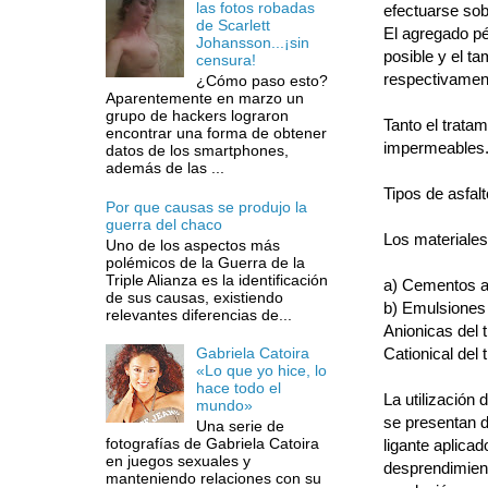
las fotos robadas
efectuarse sob
de Scarlett
El agregado pé
Johansson...¡sin
posible y el t
censura!
respectivamen
¿Cómo paso esto?
Aparentemente en marzo un
grupo de hackers lograron
Tanto el trata
encontrar una forma de obtener
impermeables
datos de los smartphones,
además de las ...
Tipos de asfalt
Por que causas se produjo la
guerra del chaco
Los materiales
Uno de los aspectos más
polémicos de la Guerra de la
Triple Alianza es la identificación
a) Cementos as
de sus causas, existiendo
b) Emulsiones 
relevantes diferencias de...
Anionicas del 
Cationical del
Gabriela Catoira
«Lo que yo hice, lo
hace todo el
La utilización
mundo»
se presentan d
Una serie de
fotografías de Gabriela Catoira
ligante aplicad
en juegos sexuales y
desprendimient
manteniendo relaciones con su