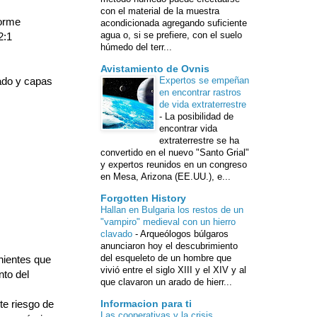
con el material de la muestra
forme
acondicionada agregando suficiente
agua o, si se prefiere, con el suelo
2:1
húmedo del terr...
Avistamiento de Ovnis
dado y capas
Expertos se empeñan
en encontrar rastros
de vida extraterrestre
-
La posibilidad de
encontrar vida
extraterrestre se ha
convertido en el nuevo "Santo Grial"
y expertos reunidos en un congreso
en Mesa, Arizona (EE.UU.), e...
Forgotten History
Hallan en Bulgaria los restos de un
"vampiro" medieval con un hierro
clavado
-
Arqueólogos búlgaros
anunciaron hoy el descubrimiento
del esqueleto de un hombre que
nientes que
vivió entre el siglo XIII y el XIV y al
nto del
que clavaron un arado de hierr...
te riesgo de
Informacion para ti
Las cooperativas y la crisis