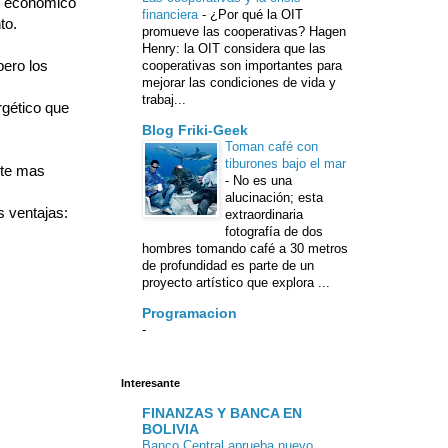
o económico
financiera
-
¿Por qué la OIT
to.
promueve las cooperativas? Hagen
Henry: la OIT considera que las
ero los
cooperativas son importantes para
mejorar las condiciones de vida y
trabaj...
rgético que
Blog Friki-Geek
Toman café con
tiburones bajo el mar
nte mas
-
No es una
alucinación; esta
s ventajas:
extraordinaria
fotografía de dos
hombres tomando café a 30 metros
de profundidad es parte de un
proyecto artístico que explora ...
Programacion
-
Interesante
FINANZAS Y BANCA EN
BOLIVIA
Banco Central aprueba nuevo