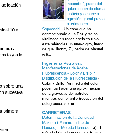
inocente!”, padre del
 aplicación
´joker’ detenido clama
justicia y denuncia
agresión grupal previa
al crimen en
Sopocachi
-
Un caso que ha
inal 10 a
conmocionado a La Paz y se ha
viralizado en redes sociales tuvo
este miércoles un nuevo giro, luego
uctura al
de que Jhonny Z., padre de Manuel
Ale...
nsito y a la
Ingenieria Petrolera
Manifestaciones de Aceite:
Fluorescencia - Color y Brillo Y
Distribución de la Fluorescencia
-
Color y Brillo Por medio del color
do sobre una
podemos hacer una aproximación
ión sucesiva
de la gravedad del petróleo,
mientras con el brillo (reducción del
color) puede ser un ...
a primera
CARRETERAS
Determinación de la Densidad
Máxima ( Mínimo Indice de
Huecos). - Método Húmedo
-
a) El
ueden
método húmedo puede efectuarse