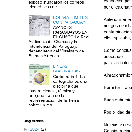
exudación pos
esposo inundaron los correos
por el calenta
electrónicos de...
BOLIVIA: LIMITES
Anteriormente 
CON PARAGUAY
riesgos de inf
AVANCES
contaminación 
PARAGUAYOS EN
EL CHACO La Real
ello implicaba,
Audiencia de Charcas y la
Intendencia del Paraguay,
Como conclusió
dependieron del Virreinato de
Buenos Aires en ...
adecuado
para la confec
LINEAS
IMAGINARIAS
Almacenamiento
Cartografía 1. La
cartografía es una
disciplina que
Permiten trab
integra ciencia, técnica y
arte,que trata de la
Buen cubrimie
representación de la Tierra
sobre un ma...
Posibilidad de
Blog Archive
No existe ries
►
2024
(2)
Consideracione