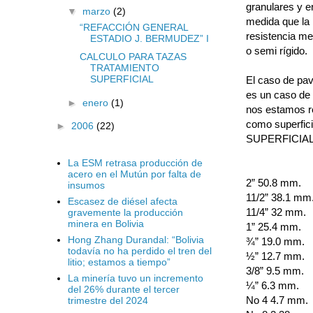
granulares y e
▼
marzo
(2)
medida que la 
“REFACCIÓN GENERAL
resistencia me
ESTADIO J. BERMUDEZ” I
o semi rígido.
CALCULO PARA TAZAS
TRATAMIENTO
SUPERFICIAL
El caso de pav
es un caso de
►
enero
(1)
nos estamos re
como superf
►
2006
(22)
SUPERFICIA
La ESM retrasa producción de
acero en el Mutún por falta de
2” 50.8 mm.
insumos
11/2” 38.1 mm
Escasez de diésel afecta
11/4” 32 mm.
gravemente la producción
minera en Bolivia
1” 25.4 mm.
Hong Zhang Durandal: “Bolivia
¾” 19.0 mm.
todavía no ha perdido el tren del
½” 12.7 mm.
litio; estamos a tiempo”
3/8” 9.5 mm.
La minería tuvo un incremento
¼” 6.3 mm.
del 26% durante el tercer
No 4 4.7 mm.
trimestre del 2024