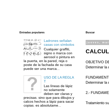
Entradas populares
Buscar
Ladrones señalan
jueves, mar
casas con símbolos
Cualquier graffiti,
CALCUL
signo o marca con
aerosol o pintura en
la puerta, en la pared, reja o
OBJETIVO DE
poste de la fachada de su casa
Determinar la 
puede ser una marca...
FUNDAMENTO
USO DE LA REGLA
T
Determinar la 
Las líneas de lápiz
no solamente
2.- FUNDAME
deben ser claras y
precisas. sino que para dibujos y
calcos hechos a lápiz para sacar
Tratamiento sup
copias. es absolutame...