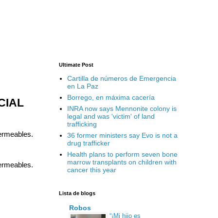
Ultimate Post
Cartilla de números de Emergencia
en La Paz
Borrego, en máxima cacería
CIAL
INRA now says Mennonite colony is
legal and was 'victim' of land
trafficking
permeables.
36 former ministers say Evo is not a
drug trafficker
Health plans to perform seven bone
marrow transplants on children with
permeables.
cancer this year
Lista de blogs
Robos
“¡Mi hijo es