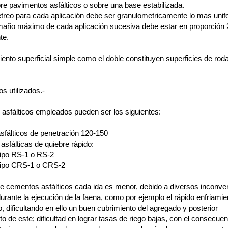
re pavimentos asfálticos o sobre una base estabilizada.
treo para cada aplicación debe ser granulometricamente lo mas uni
amaño máximo de cada aplicación sucesiva debe estar en proporción 
te.
miento superficial simple como el doble constituyen superficies de ro
.
os utilizados.-
 asfálticos empleados pueden ser los siguientes:
fálticos de penetración 120-150
asfálticas de quiebre rápido:
tipo RS-1 o RS-2
 tipo CRS-1 o CRS-2
 de cementos asfálticos cada ida es menor, debido a diversos inconve
urante la ejecución de la faena, como por ejemplo el rápido enfriamie
o, dificultando en ello un buen cubrimiento del agregado y posterior
o de este; dificultad en lograr tasas de riego bajas, con el consecuen