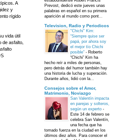
estadounidense Robert Francis
ípicos. A
Prevost, dedicó este jueves unas
gidez y
palabras en español en su primera
nto rígido
aparición al mundo como pont...
Television, Radio y Periodicos
"Chichi" Kim:
 vida útil
“Siempre quise ser
papá, por ahora soy
de asfalto,
el mejor tío Chichi
sfalto
posible”
-
Roberto
OS
“Chichi” Kim ha
hecho reír a miles de personas,
pero detrás del humor también hay
una historia de lucha y superación.
Durante años, lidió con la...
Consejos sobre el Amor,
Matrimonio, Noviazgo
San Valentín impacta
en parejas y solteros,
según un experto
-
Este 14 de febrero se
celebra San Valentín,
una fecha que ha
tomado fuerza en la ciudad en los
últimos diez años. Para conocer el