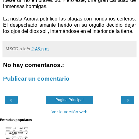
fuese un río embravecido. Pero este, una gran cantidad de
inmensas hormigas.
La ñusta Aurora petrifico las plagas con hondaños certeros.
El despechado amante herido en su orgullo decidió dejar
los ojos del dios sol , internándose en el interior de la tierra.
MSCD
a la/s
2:48 p.m.
No hay comentarios.:
Publicar un comentario
‹
›
Página Principal
Ver la versión web
Entradas populares