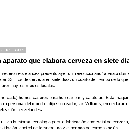
il 09, 2011
 aparato que elabora cerveza en siete dí
vecero neozelandés presentó ayer un “revolucionario” aparato domé
ar 23 litros de cerveza en siete días, un cuarto del tiempo de lo que 
maron hoy los medios locales.
 mercado) hornos caseros para hornear pan y cafeteras. Esta máquin
era personal del mundo”, dijo su creador, Ian Williams, en declaraci
televisión neozelandesa.
 utiliza la misma tecnología para la fabricación comercial de cerveza,
xidación, control de temperatura y el período de carbonización.