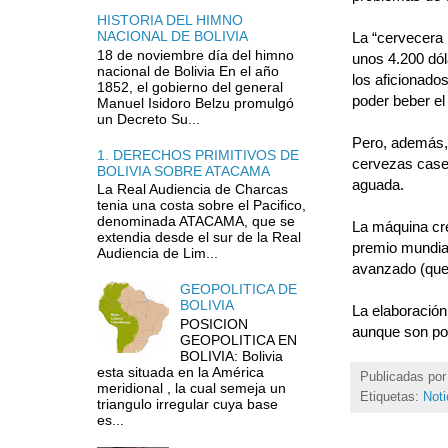
HISTORIA DEL HIMNO
NACIONAL DE BOLIVIA
La “cervecera 
18 de noviembre día del himno
unos 4.200 dól
nacional de Bolivia En el año
los aficionado
1852, el gobierno del general
poder beber el
Manuel Isidoro Belzu promulgó
un Decreto Su...
Pero, además,
1. DERECHOS PRIMITIVOS DE
cervezas case
BOLIVIA SOBRE ATACAMA
aguada.
La Real Audiencia de Charcas
tenia una costa sobre el Pacifico,
denominada ATACAMA, que se
La máquina cre
extendia desde el sur de la Real
premio mundial 
Audiencia de Lim...
avanzado (que 
GEOPOLITICA DE
BOLIVIA
La elaboració
POSICION
aunque son poc
GEOPOLITICA EN
BOLIVIA: Bolivia
esta situada en la América
Publicadas po
meridional , la cual semeja un
Etiquetas:
Noti
triangulo irregular cuya base
es...