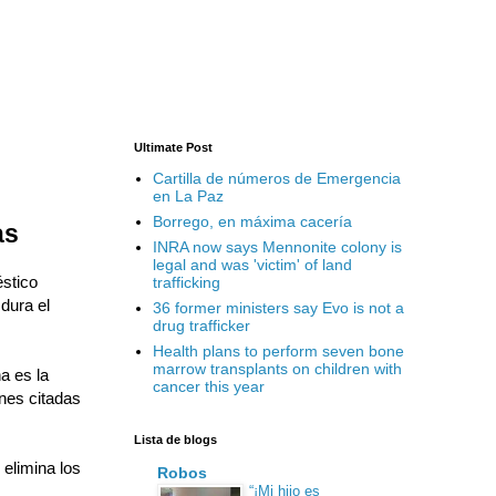
Ultimate Post
Cartilla de números de Emergencia
en La Paz
Borrego, en máxima cacería
as
INRA now says Mennonite colony is
legal and was 'victim' of land
stico
trafficking
dura el
36 former ministers say Evo is not a
drug trafficker
Health plans to perform seven bone
marrow transplants on children with
a es la
cancer this year
ones citadas
Lista de blogs
 elimina los
Robos
“¡Mi hijo es