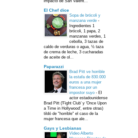
impacto de San Valent...
El Chef dice
Sopa de brócoli y
manzana verde
-
Ingredientes 1
brócoli, 1 papa, 2
manzanas verdes, 1
cebolla, 3 tazas de
caldo de verduras o agua, ½ taza
de crema de leche, 3 cucharadas
de aceite de ol...
Paparazzi
Brad Pitt ve horrible
la estafa de 830.000
euros a una mujer
francesa por un
impostor suyo
-
El
actor estadounidense
Brad Pitt ('Fight Club' y 'Once Upon
a Time in Hollywood', entre otras)
tildó de "horrible" el caso de la
mujer francesa que ale...
Gays y Lesbianas
Video Alberto