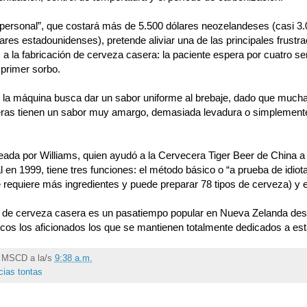
personal”, que costará más de 5.500 dólares neozelandeses (casi 3.
ares estadounidenses), pretende aliviar una de las principales frustr
s a la fabricación de cerveza casera: la paciente espera por cuatro 
 primer sorbo.
 la máquina busca dar un sabor uniforme al brebaje, dado que much
ras tienen un sabor muy amargo, demasiada levadura o simplemen
ada por Williams, quien ayudó a la Cervecera Tiger Beer de China a
en 1999, tiene tres funciones: el método básico o “a prueba de idiota
requiere más ingredientes y puede preparar 78 tipos de cerveza) y el
n de cerveza casera es un pasatiempo popular en Nueva Zelanda des
os los aficionados los que se mantienen totalmente dedicados a esta
r
MSCD
a la/s
9:38 a.m.
cias tontas