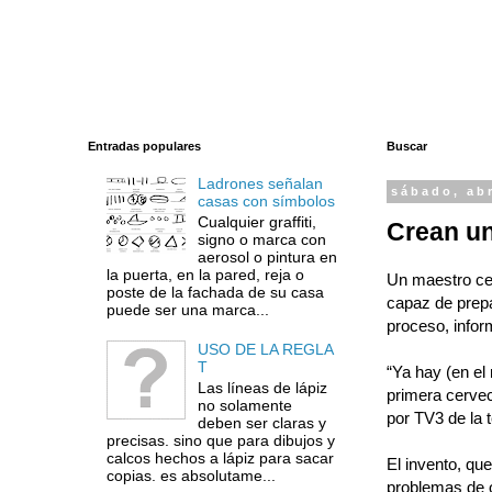
Entradas populares
Buscar
Ladrones señalan
sábado, abr
casas con símbolos
Cualquier graffiti,
Crean un
signo o marca con
aerosol o pintura en
la puerta, en la pared, reja o
Un maestro cer
poste de la fachada de su casa
capaz de prepar
puede ser una marca...
proceso, infor
USO DE LA REGLA
T
“Ya hay (en el
Las líneas de lápiz
primera cervec
no solamente
por TV3 de la 
deben ser claras y
precisas. sino que para dibujos y
calcos hechos a lápiz para sacar
El invento, que
copias. es absolutame...
problemas de o