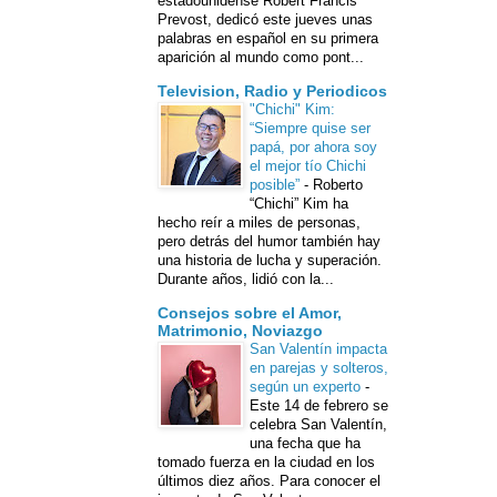
estadounidense Robert Francis
Prevost, dedicó este jueves unas
palabras en español en su primera
aparición al mundo como pont...
Television, Radio y Periodicos
"Chichi" Kim:
“Siempre quise ser
papá, por ahora soy
el mejor tío Chichi
posible”
-
Roberto
“Chichi” Kim ha
hecho reír a miles de personas,
pero detrás del humor también hay
una historia de lucha y superación.
Durante años, lidió con la...
Consejos sobre el Amor,
Matrimonio, Noviazgo
San Valentín impacta
en parejas y solteros,
según un experto
-
Este 14 de febrero se
celebra San Valentín,
una fecha que ha
tomado fuerza en la ciudad en los
últimos diez años. Para conocer el