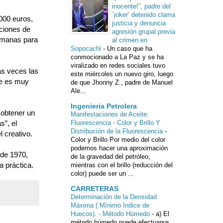
inocente!”, padre del
´joker’ detenido clama
000 euros,
justicia y denuncia
aciones de
agresión grupal previa
semanas para
al crimen en
Sopocachi
-
Un caso que ha
conmocionado a La Paz y se ha
viralizado en redes sociales tuvo
as veces las
este miércoles un nuevo giro, luego
te es muy
de que Jhonny Z., padre de Manuel
Ale...
Ingenieria Petrolera
 obtener un
Manifestaciones de Aceite:
s”, el
Fluorescencia - Color y Brillo Y
Distribución de la Fluorescencia
-
 creativo.
Color y Brillo Por medio del color
podemos hacer una aproximación
de 1970,
de la gravedad del petróleo,
 práctica.
mientras con el brillo (reducción del
color) puede ser un ...
CARRETERAS
Determinación de la Densidad
Máxima ( Mínimo Indice de
Huecos). - Método Húmedo
-
a) El
método húmedo puede efectuarse