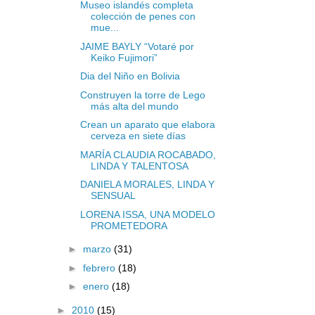
Museo islandés completa
colección de penes con
mue...
JAIME BAYLY “Votaré por
Keiko Fujimori”
Dia del Niño en Bolivia
Construyen la torre de Lego
más alta del mundo
Crean un aparato que elabora
cerveza en siete días
MARÍA CLAUDIA ROCABADO,
LINDA Y TALENTOSA
DANIELA MORALES, LINDA Y
SENSUAL
LORENA ISSA, UNA MODELO
PROMETEDORA
►
marzo
(31)
►
febrero
(18)
►
enero
(18)
►
2010
(15)