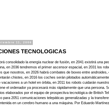
viembre 11, 2006
CIONES TECNOLOGICAS
rá consolidado la energía nuclear de fusión, en 2041 existirá una p
una, en 2036 tendremos el primer ascensor espacial, en 2031 los rob
es que nosotros, en 2026 habrá combates de boxeo entre androides, 
ntarán chistes, en 2016 los coches serán pilotados automáticamente
 vacaciones a un hotel en órbita, en 2011 los robots cuidarán nuestro
iene el ordenador ya procesará más rápidamente que una persona. S
ios elaborados por el equipo de prospectiva tecnológica de British T
 para 2051 comunicaciones telepáticas generalizadas y la transferen
ontenida en un cerebro humano a una máquina. Por Eduardo Martínez