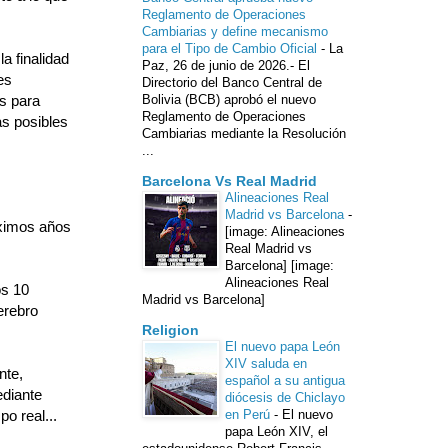
Reglamento de Operaciones
Cambiarias y define mecanismo
para el Tipo de Cambio Oficial
-
La
a finalidad
Paz, 26 de junio de 2026.- El
es
Directorio del Banco Central de
s para
Bolivia (BCB) aprobó el nuevo
Reglamento de Operaciones
as posibles
Cambiarias mediante la Resolución
...
Barcelona Vs Real Madrid
Alineaciones Real
Madrid vs Barcelona
-
óximos años
[image: Alineaciones
Real Madrid vs
Barcelona] [image:
Alineaciones Real
os 10
Madrid vs Barcelona]
erebro
Religion
El nuevo papa León
XIV saluda en
nte,
español a su antigua
ediante
diócesis de Chiclayo
o real...
en Perú
-
El nuevo
papa León XIV, el