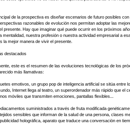
incipal de la prospectiva es diseñar escenarios de futuro posibles con l
erspectivas razonables de evolución nos permitan adoptar las mejor
el presente. Hay que imaginar qué puede ocurrir en los próximos año
a mentalidad, nuestra profesión o nuestra actividad empresarial a es
s la mejor manera de vivir el presente.
ás destacados
nte, este es el resumen de las evoluciones tecnológicas de los pr
recido más llamativas:
etes emotivos, un grupo pop de inteligencia artificial se sitúa entre l
undo, Internet llega al teatro, un superordenador más rápido que el c
nos móviles que transmiten emociones, pantallas flexibles...
diacamentos suministrados a través de fruta modificada genéticame
 tejidos sensibles que informan de la salud de una persona, clases m
 publicidad holográfica, aparato que traduce una conversaciòn en tiemp