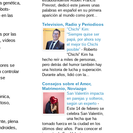
estadounidense Robert Francis
a genética,
Prevost, dedicó este jueves unas
obots-
palabras en español en su primera
 en las
aparición al mundo como pont...
Television, Radio y Periodicos
"Chichi" Kim:
s por las
“Siempre quise ser
papá, por ahora soy
, vídeos
el mejor tío Chichi
,
posible”
-
Roberto
“Chichi” Kim ha
hecho reír a miles de personas,
pero detrás del humor también hay
dores se
una historia de lucha y superación.
 controlar
Durante años, lidió con la...
 se
Consejos sobre el Amor,
Matrimonio, Noviazgo
San Valentín impacta
ónica,
en parejas y solteros,
toso,
según un experto
-
Este 14 de febrero se
celebra San Valentín,
una fecha que ha
te, plena
tomado fuerza en la ciudad en los
ndroides,
últimos diez años. Para conocer el