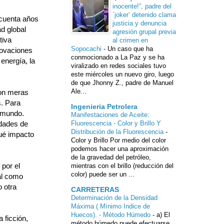
inocente!”, padre del
´joker’ detenido clama
ncuenta años
justicia y denuncia
d global
agresión grupal previa
tiva
al crimen en
Sopocachi
-
Un caso que ha
novaciones
conmocionado a La Paz y se ha
energía, la
viralizado en redes sociales tuvo
este miércoles un nuevo giro, luego
de que Jhonny Z., padre de Manuel
Ale...
son meras
s. Para
Ingenieria Petrolera
 mundo.
Manifestaciones de Aceite:
idades de
Fluorescencia - Color y Brillo Y
Distribución de la Fluorescencia
-
ué impacto
Color y Brillo Por medio del color
podemos hacer una aproximación
de la gravedad del petróleo,
 por el
mientras con el brillo (reducción del
color) puede ser un ...
al como
 otra
CARRETERAS
Determinación de la Densidad
Máxima ( Mínimo Indice de
Huecos). - Método Húmedo
-
a) El
 ficción,
método húmedo puede efectuarse