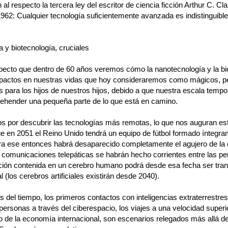
al respecto la tercera ley del escritor de ciencia ficción Arthur C. Cla
962: Cualquier tecnología suficientemente avanzada es indistinguible
 y biotecnología, cruciales
pecto que dentro de 60 años veremos cómo la nanotecnología y la bi
pactos en nuestras vidas que hoy consideraremos como mágicos, p
 para los hijos de nuestros hijos, debido a que nuestra escala tempor
ehender una pequeña parte de lo que está en camino.
 por descubrir las tecnologías más remotas, lo que nos auguran es
e en 2051 el Reino Unido tendrá un equipo de fútbol formado íntegra
ra ese entonces habrá desaparecido completamente el agujero de la
 comunicaciones telepáticas se habrán hecho corrientes entre las p
ción contenida en un cerebro humano podrá desde esa fecha ser tran
al (los cerebros artificiales existirán desde 2040).
és del tiempo, los primeros contactos con inteligencias extraterrestres,
personas a través del ciberespacio, los viajes a una velocidad superio
so de la economía internacional, son escenarios relegados más allá de