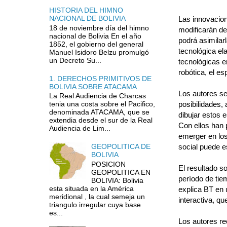
HISTORIA DEL HIMNO
NACIONAL DE BOLIVIA
Las innovacion
18 de noviembre día del himno
modificarán de
nacional de Bolivia En el año
podrá asimilar
1852, el gobierno del general
tecnológica el
Manuel Isidoro Belzu promulgó
un Decreto Su...
tecnológicas e
robótica, el es
1. DERECHOS PRIMITIVOS DE
BOLIVIA SOBRE ATACAMA
Los autores se
La Real Audiencia de Charcas
posibilidades,
tenia una costa sobre el Pacifico,
denominada ATACAMA, que se
dibujar estos 
extendia desde el sur de la Real
Con ellos han 
Audiencia de Lim...
emerger en los
social puede e
GEOPOLITICA DE
BOLIVIA
POSICION
El resultado s
GEOPOLITICA EN
período de tie
BOLIVIA: Bolivia
esta situada en la América
explica BT en 
meridional , la cual semeja un
interactiva, q
triangulo irregular cuya base
es...
Los autores re