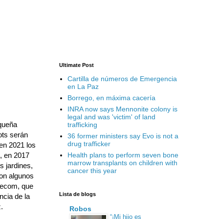
Ultimate Post
Cartilla de números de Emergencia
en La Paz
Borrego, en máxima cacería
INRA now says Mennonite colony is
legal and was 'victim' of land
equeña
trafficking
ots serán
36 former ministers say Evo is not a
drug trafficker
en 2021 los
, en 2017
Health plans to perform seven bone
marrow transplants on children with
s jardines,
cancer this year
on algunos
elecom, que
Lista de blogs
cia de la
.
Robos
“¡Mi hijo es