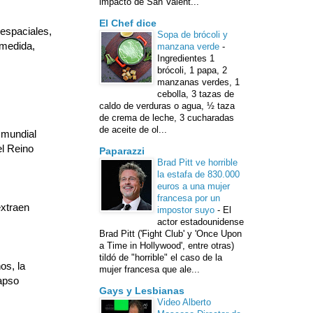
impacto de San Valent...
El Chef dice
 espaciales,
Sopa de brócoli y
 medida,
manzana verde
-
Ingredientes 1
brócoli, 1 papa, 2
manzanas verdes, 1
cebolla, 3 tazas de
caldo de verduras o agua, ½ taza
de crema de leche, 3 cucharadas
de aceite de ol...
 mundial
el Reino
Paparazzi
Brad Pitt ve horrible
la estafa de 830.000
euros a una mujer
francesa por un
extraen
impostor suyo
-
El
actor estadounidense
Brad Pitt ('Fight Club' y 'Once Upon
a Time in Hollywood', entre otras)
tildó de "horrible" el caso de la
os, la
mujer francesa que ale...
lapso
Gays y Lesbianas
Video Alberto