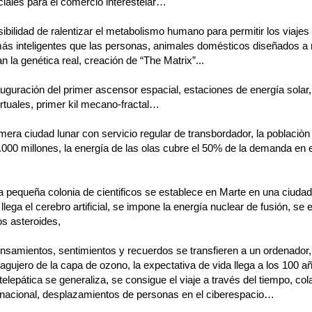
ciales para el comercio interestelar…
ibilidad de ralentizar el metabolismo humano para permitir los viajes
ás inteligentes que las personas, animales domésticos diseñados a
 la genética real, creación de “The Matrix”...
uguración del primer ascensor espacial, estaciones de energía solar,
rtuales, primer kil mecano-fractal…
mera ciudad lunar con servicio regular de transbordador, la poblaciòn
.000 millones, la energía de las olas cubre el 50% de la demanda en 
 pequeña colonia de cientificos se establece en Marte en una ciudad
 llega el cerebro artificial, se impone la energía nuclear de fusión, se 
os asteroides,
ensamientos, sentimientos y recuerdos se transfieren a un ordenador,
agujero de la capa de ozono, la expectativa de vida llega a los 100 añ
elepática se generaliza, se consigue el viaje a través del tiempo, co
ernacional, desplazamientos de personas en el ciberespacio…