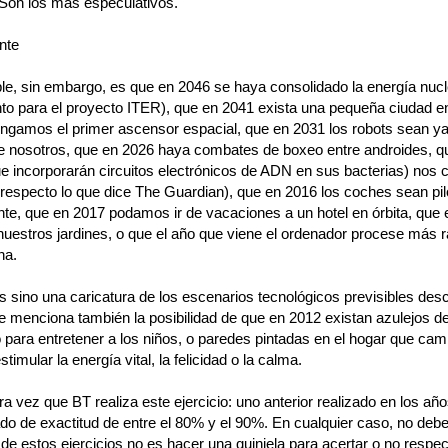
 Son los más especulativos.
nte
e, sin embargo, es que en 2046 se haya consolidado la energía nucl
ento para el proyecto ITER), que en 2041 exista una pequeña ciudad en
ngamos el primer ascensor espacial, que en 2031 los robots sean y
ue nosotros, que en 2026 haya combates de boxeo entre androides, q
ue incorporarán circuitos electrónicos de ADN en sus bacterias) nos 
l respecto lo que dice The Guardian), que en 2016 los coches sean pi
e, que en 2017 podamos ir de vacaciones a un hotel en órbita, que 
nuestros jardines, o que el año que viene el ordenador procese más 
na.
s sino una caricatura de los escenarios tecnológicos previsibles descr
e menciona también la posibilidad de que en 2012 existan azulejos de
 para entretener a los niños, o paredes pintadas en el hogar que cam
timular la energía vital, la felicidad o la calma.
ra vez que BT realiza este ejercicio: uno anterior realizado en los añ
do de exactitud de entre el 80% y el 90%. En cualquier caso, no deb
 de estos ejercicios no es hacer una quiniela para acertar o no respec