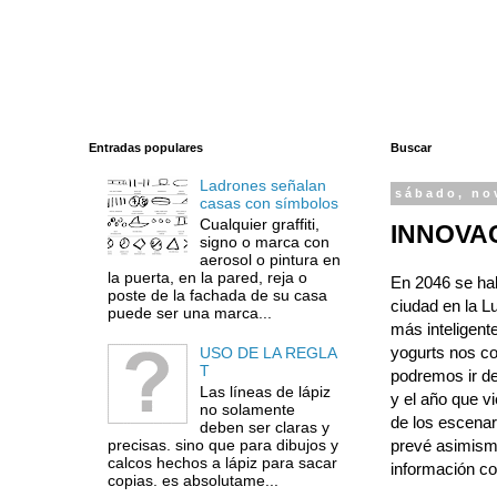
Entradas populares
Buscar
Ladrones señalan
sábado, no
casas con símbolos
Cualquier graffiti,
INNOVA
signo o marca con
aerosol o pintura en
la puerta, en la pared, reja o
En 2046 se hab
poste de la fachada de su casa
ciudad en la L
puede ser una marca...
más inteligent
yogurts nos co
USO DE LA REGLA
T
podremos ir de
Las líneas de lápiz
y el año que v
no solamente
de los escenar
deben ser claras y
precisas. sino que para dibujos y
prevé asimismo
calcos hechos a lápiz para sacar
información c
copias. es absolutame...