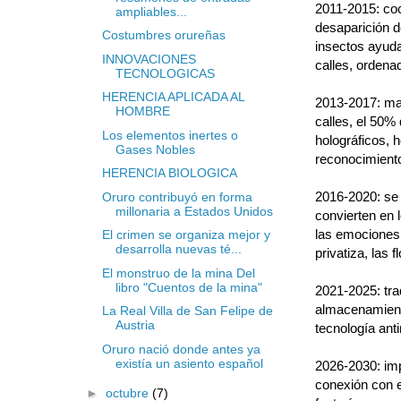
2011-2015: coc
ampliables...
desaparición d
Costumbres orureñas
insectos ayudan
INNOVACIONES
calles, ordena
TECNOLOGICAS
HERENCIA APLICADA AL
2013-2017: maq
HOMBRE
calles, el 50%
Los elementos inertes o
holográficos, h
Gases Nobles
reconocimiento
HERENCIA BIOLOGICA
2016-2020: se 
Oruro contribuyó en forma
millonaria a Estados Unidos
convierten en l
las emociones,
El crimen se organiza mejor y
desarrolla nuevas té...
privatiza, las
El monstruo de la mina Del
libro "Cuentos de la mina"
2021-2025: tra
almacenamiento
La Real Villa de San Felipe de
Austria
tecnología ant
Oruro nació donde antes ya
existía un asiento español
2026-2030: im
conexión con e
►
octubre
(7)