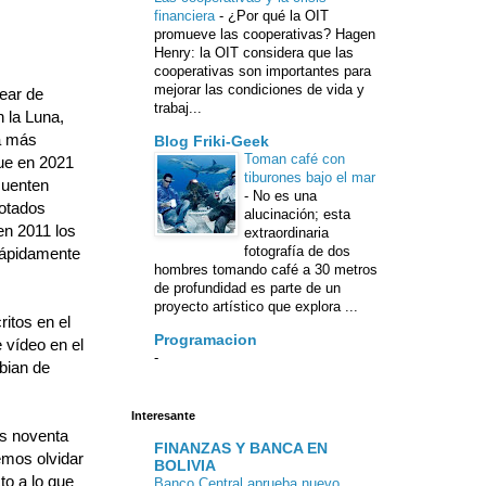
financiera
-
¿Por qué la OIT
promueve las cooperativas? Hagen
Henry: la OIT considera que las
cooperativas son importantes para
mejorar las condiciones de vida y
ear de
trabaj...
 la Luna,
a más
Blog Friki-Geek
Toman café con
ue en 2021
tiburones bajo el mar
cuenten
-
No es una
lotados
alucinación; esta
en 2011 los
extraordinaria
fotografía de dos
rápidamente
hombres tomando café a 30 metros
de profundidad es parte de un
proyecto artístico que explora ...
itos en el
Programacion
 vídeo en el
-
bian de
Interesante
os noventa
FINANZAS Y BANCA EN
emos olvidar
BOLIVIA
to a lo que
Banco Central aprueba nuevo