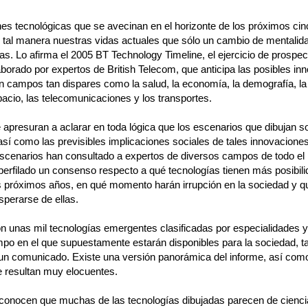
es tecnológicas que se avecinan en el horizonte de los próximos ci
 tal manera nuestras vidas actuales que sólo un cambio de mentalida
las. Lo afirma el 2005 BT Technology Timeline, el ejercicio de prospec
aborado por expertos de British Telecom, que anticipa las posibles in
n campos tan dispares como la salud, la economía, la demografía, la 
pacio, las telecomunicaciones y los transportes.
 apresuran a aclarar en toda lógica que los escenarios que dibujan 
 así como las previsibles implicaciones sociales de tales innovacione
escenarios han consultado a expertos de diversos campos de todo el
perfilado un consenso respecto a qué tecnologías tienen más posibil
 próximos años, en qué momento harán irrupción en la sociedad y q
sperarse de ellas.
on unas mil tecnologías emergentes clasificadas por especialidades y
mpo en el que supuestamente estarán disponibles para la sociedad, t
un comunicado. Existe una versión panorámica del informe, así como
ue resultan muy elocuentes.
conocen que muchas de las tecnologías dibujadas parecen de ciencia