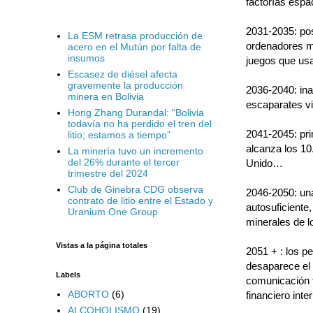
factorías espa
2031-2035: pos
La ESM retrasa producción de
ordenadores m
acero en el Mutún por falta de
insumos
juegos que usan
Escasez de diésel afecta
gravemente la producción
2036-2040: ina
minera en Bolivia
escaparates vi
Hong Zhang Durandal: “Bolivia
todavía no ha perdido el tren del
2041-2045: pri
litio; estamos a tiempo”
alcanza los 10
La minería tuvo un incremento
del 26% durante el tercer
Unido…
trimestre del 2024
Club de Ginebra CDG observa
2046-2050: una
contrato de litio entre el Estado y
autosuficiente,
Uranium One Group
minerales de l
Vistas a la página totales
2051 + : los p
desaparece el 
Labels
comunicación t
ABORTO
(6)
financiero int
ALCOHOLISMO
(19)