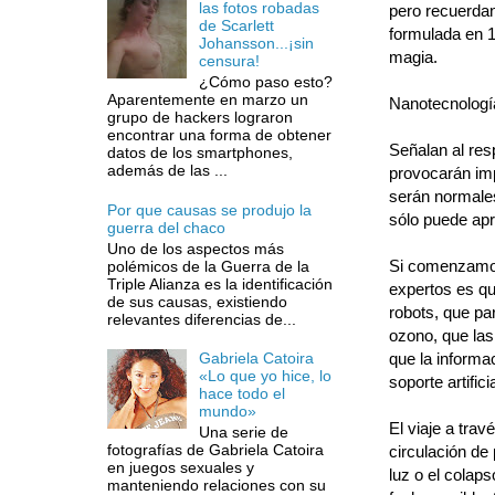
las fotos robadas
pero recuerdan 
de Scarlett
formulada en 1
Johansson...¡sin
magia.
censura!
¿Cómo paso esto?
Aparentemente en marzo un
Nanotecnología
grupo de hackers lograron
encontrar una forma de obtener
Señalan al res
datos de los smartphones,
además de las ...
provocarán im
serán normales
Por que causas se produjo la
sólo puede apr
guerra del chaco
Uno de los aspectos más
Si comenzamos
polémicos de la Guerra de la
Triple Alianza es la identificación
expertos es qu
de sus causas, existiendo
robots, que pa
relevantes diferencias de...
ozono, que las
que la informa
Gabriela Catoira
«Lo que yo hice, lo
soporte artifici
hace todo el
mundo»
El viaje a trav
Una serie de
fotografías de Gabriela Catoira
circulación de 
en juegos sexuales y
luz o el colap
manteniendo relaciones con su