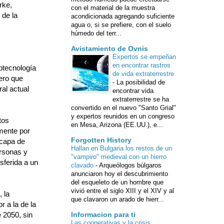
rke,
con el material de la muestra
 de la
acondicionada agregando suficiente
agua o, si se prefiere, con el suelo
húmedo del terr...
Avistamiento de Ovnis
Expertos se empeñan
en encontrar rastros
otecnología
de vida extraterrestre
ero que
-
La posibilidad de
al actual
encontrar vida
extraterrestre se ha
convertido en el nuevo "Santo Grial"
y expertos reunidos en un congreso
tos
en Mesa, Arizona (EE.UU.), e...
mente por
Forgotten History
 capa de
Hallan en Bulgaria los restos de un
ersonas y
"vampiro" medieval con un hierro
sferida a un
clavado
-
Arqueólogos búlgaros
anunciaron hoy el descubrimiento
del esqueleto de un hombre que
vivió entre el siglo XIII y el XIV y al
 la
que clavaron un arado de hierr...
r a la de la
 2050, sin
Informacion para ti
Las cooperativas y la crisis