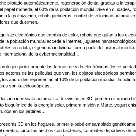
he pilotado automáticamente, regeneración dental gracias a la terapi
el papel moneda, el 60% de la población mundial vive en ciudades, r
 a la polinización, robots jardineros, control de velocidad automático
dores que duermen...
uillaje electrónico que cambia de color, robots que guían a los ciego
 de la población mundial accede a Internet, juguetes nanotecnológicos
oteles en órbita, el genoma individual forma parte del historial médico
 internacional de la cybernacionalidad…
protegen jurídicamente las formas de vida electrónicas, los especta
os actores de las películas que ven, los objetos electrónicos permiten
 los androides representan al 10% de la población mundial, la policía
 flores son kaleidoscópicas…
ducción inmediata automática, televisión en 3D, primera olimpiada bi
 bioquímico de la energía solar, primera misión a Marte, yogurt chis
iruidos en los jardines…
presoras 3D en los hogares, primer e-bebé emsamblado genéticamen
l cerebro, circuitos hechos con bacterias, combates deportivos de a