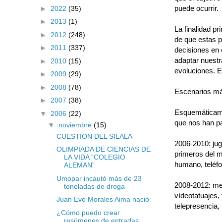
puede ocurrir.
►
2022
(35)
►
2013
(1)
La finalidad pr
►
2012
(248)
de que estas p
►
2011
(337)
decisiones en 
adaptar nuestr
►
2010
(15)
evoluciones. E
►
2009
(29)
►
2008
(78)
Escenarios m
►
2007
(38)
Esquemáticame
▼
2006
(22)
que nos han pa
▼
noviembre
(15)
CUESTION DEL SILALA
2006-2010: jugu
OLIMPIADA DE CIENCIAS DE
primeros del m
LA VIDA “COLEGIO
humano, teléfo
ALEMAN”
Umopar incautó más de 23
2008-2012: me
toneladas de droga
vídeotatuajes,
Juan Evo Morales Aima nació
telepresencia,
¿Cómo puedo crear
resúmenes de entradas