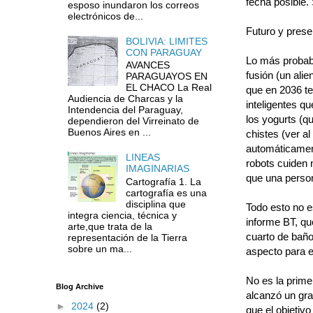
fecha posible.
esposo inundaron los correos
electrónicos de...
Futuro y prese
BOLIVIA: LIMITES
CON PARAGUAY
Lo más probabl
AVANCES
fusión (un ali
PARAGUAYOS EN
EL CHACO La Real
que en 2036 te
Audiencia de Charcas y la
inteligentes q
Intendencia del Paraguay,
los yogurts (q
dependieron del Virreinato de
Buenos Aires en ...
chistes (ver a
automáticament
LINEAS
robots cuiden 
IMAGINARIAS
que una perso
Cartografía 1. La
cartografía es una
disciplina que
Todo esto no e
integra ciencia, técnica y
informe BT, qu
arte,que trata de la
cuarto de baño
representación de la Tierra
sobre un ma...
aspecto para es
No es la prime
Blog Archive
alcanzó un gra
►
2024
(2)
que el objetivo