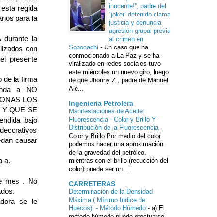
inocente!”, padre del
 esta regida
´joker’ detenido clama
rios para la
justicia y denuncia
agresión grupal previa
urante la
al crimen en
Sopocachi
-
Un caso que ha
alizados con
conmocionado a La Paz y se ha
el presente
viralizado en redes sociales tuvo
este miércoles un nuevo giro, luego
de la firma
de que Jhonny Z., padre de Manuel
Ale...
ienda a NO
SONAS LOS
Ingenieria Petrolera
 Y QUE SE
Manifestaciones de Aceite:
dida bajo
Fluorescencia - Color y Brillo Y
Distribución de la Fluorescencia
-
 decorativos
Color y Brillo Por medio del color
edan causar
podemos hacer una aproximación
de la gravedad del petróleo,
 a.
mientras con el brillo (reducción del
color) puede ser un ...
de mes . No
CARRETERAS
ados.
Determinación de la Densidad
Máxima ( Mínimo Indice de
adora se le
Huecos). - Método Húmedo
-
a) El
método húmedo puede efectuarse