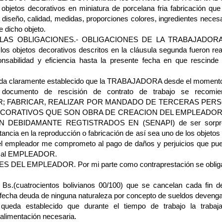
 objetos decorativos en miniatura de porcelana fria fabricación que
diseño, calidad, medidas, proporciones colores, ingredientes necesa
 dicho objeto.
LAS OBLIGACIONES.- OBLIGACIONES DE LA TRABAJADORA d
 los objetos decorativos descritos en la cláusula segunda fueron re
onsabilidad y eficiencia hasta la presente fecha en que rescinde 
a claramente establecido que la TRABAJADORA desde el momento 
e documento de rescisión de contrato de trabajo se recom
; FABRICAR, REALIZAR POR MANDADO DE TERCERAS PER
CORATIVOS QUE SON OBRA DE CREACION DEL EMPLEADOR
DEBIDAMANTE REGTISTRADOS EN (SENAPI) de ser sorpren
tancia en la reproducción o fabricación de así sea uno de los objetos
el empleador me comprometo al pago de daños y perjuicios que pu
ito al EMPLEADOR.
 DEL EMPLEADOR. Por mi parte como contraprestación se obliga
 Bs.(cuatrocientos bolivianos 00/100) que se cancelan cada fin 
 fecha deuda de ninguna naturaleza por concepto de sueldos deveng
queda establecido que durante el tiempo de trabajo la trabaj
 alimentación necesaria.