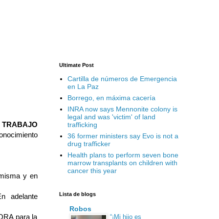
Ultimate Post
Cartilla de números de Emergencia
en La Paz
Borrego, en máxima cacería
INRA now says Mennonite colony is
legal and was 'victim' of land
E TRABAJO
trafficking
conocimiento
36 former ministers say Evo is not a
drug trafficker
Health plans to perform seven bone
marrow transplants on children with
cancer this year
misma y en
Lista de blogs
n adelante
Robos
RA para la
“¡Mi hijo es