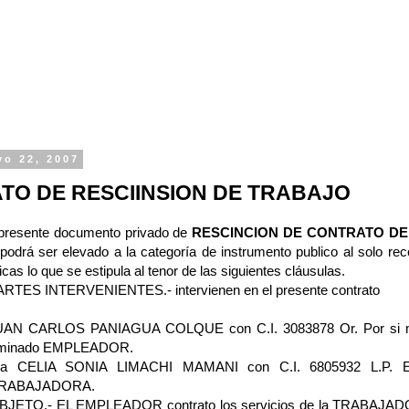
yo 22, 2007
TO DE RESCIINSION DE TRABAJO
 presente documento privado de
RESCINCION DE CONTRATO D
odrá ser elevado a la categoría de instrumento publico al solo re
icas lo que se estipula al tenor de las siguientes cláusulas.
TES INTERVENIENTES.- intervienen en el presente contrato
JUAN CARLOS PANIAGUA COLQUE con C.I. 3083878 Or. Por si 
nominado EMPLEADOR.
ita CELIA SONIA LIMACHI MAMANI con C.I. 6805932 L.P. E
TRABAJADORA.
ETO.- EL EMPLEADOR contrato los servicios de la TRABAJADO