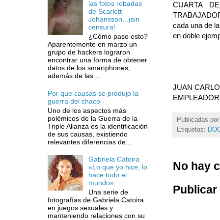
las fotos robadas
CUARTA DE
de Scarlett
TRABAJADORA p
Johansson...¡sin
cada una de l
censura!
en doble ejemp
¿Cómo paso esto?
Aparentemente en marzo un
grupo de hackers lograron
encontrar una forma de obtener
datos de los smartphones,
además de las ...
JUAN CARLOS
Por que causas se produjo la
EMPLEADOR
guerra del chaco
Uno de los aspectos más
polémicos de la Guerra de la
Publicadas po
Triple Alianza es la identificación
Etiquetas:
DO
de sus causas, existiendo
relevantes diferencias de...
Gabriela Catoira
No hay c
«Lo que yo hice, lo
hace todo el
mundo»
Publicar
Una serie de
fotografías de Gabriela Catoira
en juegos sexuales y
manteniendo relaciones con su