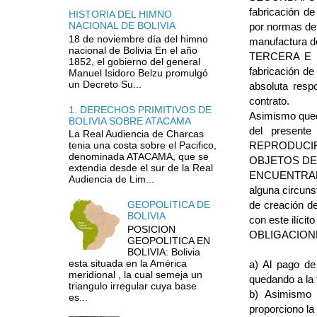
fabricación de
HISTORIA DEL HIMNO
NACIONAL DE BOLIVIA
por normas de 
18 de noviembre día del himno
manufactura de
nacional de Bolivia En el año
TERCERA E 
1852, el gobierno del general
fabricación de
Manuel Isidoro Belzu promulgó
un Decreto Su...
absoluta resp
contrato.
1. DERECHOS PRIMITIVOS DE
Asimismo qued
BOLIVIA SOBRE ATACAMA
del present
La Real Audiencia de Charcas
REPRODUCIR
tenia una costa sobre el Pacifico,
denominada ATACAMA, que se
OBJETOS DE
extendia desde el sur de la Real
ENCUENTRAN 
Audiencia de Lim...
alguna circuns
de creación d
GEOPOLITICA DE
BOLIVIA
con este ilíc
POSICION
OBLIGACIONES
GEOPOLITICA EN
BOLIVIA: Bolivia
esta situada en la América
a) Al pago de
meridional , la cual semeja un
quedando a la
triangulo irregular cuya base
b) Asimismo 
es...
proporciono la