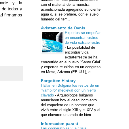
rte y la
con el material de la muestra
 de todas y
acondicionada agregando suficiente
agua o, si se prefiere, con el suelo
dad firmamos
húmedo del terr...
Avistamiento de Ovnis
Expertos se empeñan
en encontrar rastros
de vida extraterrestre
-
La posibilidad de
encontrar vida
extraterrestre se ha
convertido en el nuevo "Santo Grial"
y expertos reunidos en un congreso
en Mesa, Arizona (EE.UU.), e...
Forgotten History
Hallan en Bulgaria los restos de un
"vampiro" medieval con un hierro
clavado
-
Arqueólogos búlgaros
anunciaron hoy el descubrimiento
del esqueleto de un hombre que
vivió entre el siglo XIII y el XIV y al
que clavaron un arado de hierr...
Informacion para ti
Las cooperativas y la crisis