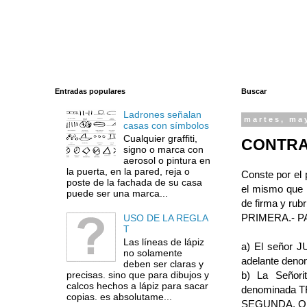
Entradas populares
Buscar
Ladrones señalan
martes, ma
casas con símbolos
Cualquier graffiti,
CONTRA
signo o marca con
aerosol o pintura en
la puerta, en la pared, reja o
Conste por el
poste de la fachada de su casa
el mismo que p
puede ser una marca...
de firma y rubr
PRIMERA.- PAR
USO DE LA REGLA
T
Las líneas de lápiz
a) El señor 
no solamente
adelante de
deben ser claras y
precisas. sino que para dibujos y
b) La Señor
calcos hechos a lápiz para sacar
denominada 
copias. es absolutame...
SEGUNDA. OBJ