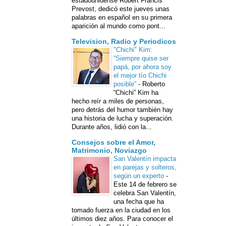
estadounidense Robert Francis
Prevost, dedicó este jueves unas
palabras en español en su primera
aparición al mundo como pont...
Television, Radio y Periodicos
"Chichi" Kim:
“Siempre quise ser
papá, por ahora soy
el mejor tío Chichi
posible”
-
Roberto
“Chichi” Kim ha
hecho reír a miles de personas,
pero detrás del humor también hay
una historia de lucha y superación.
Durante años, lidió con la...
Consejos sobre el Amor,
Matrimonio, Noviazgo
San Valentín impacta
en parejas y solteros,
según un experto
-
Este 14 de febrero se
celebra San Valentín,
una fecha que ha
tomado fuerza en la ciudad en los
últimos diez años. Para conocer el