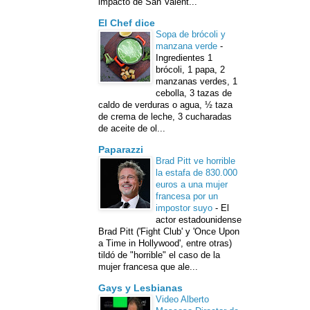
impacto de San Valent...
El Chef dice
Sopa de brócoli y
manzana verde
-
Ingredientes 1
brócoli, 1 papa, 2
manzanas verdes, 1
cebolla, 3 tazas de
caldo de verduras o agua, ½ taza
de crema de leche, 3 cucharadas
de aceite de ol...
Paparazzi
Brad Pitt ve horrible
la estafa de 830.000
euros a una mujer
francesa por un
impostor suyo
-
El
actor estadounidense
Brad Pitt ('Fight Club' y 'Once Upon
a Time in Hollywood', entre otras)
tildó de "horrible" el caso de la
mujer francesa que ale...
Gays y Lesbianas
Video Alberto