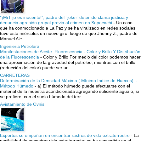
“¡Mi hijo es inocente!”, padre del ´joker’ detenido clama justicia y
denuncia agresión grupal previa al crimen en Sopocachi
-
Un caso
que ha conmocionado a La Paz y se ha viralizado en redes sociales
tuvo este miércoles un nuevo giro, luego de que Jhonny Z., padre de
Manuel Ale...
Ingenieria Petrolera
Manifestaciones de Aceite: Fluorescencia - Color y Brillo Y Distribución
de la Fluorescencia
-
Color y Brillo Por medio del color podemos hacer
una aproximación de la gravedad del petróleo, mientras con el brillo
(reducción del color) puede ser un ...
CARRETERAS
Determinación de la Densidad Máxima ( Mínimo Indice de Huecos). -
Método Húmedo
-
a) El método húmedo puede efectuarse con el
material de la muestra acondicionada agregando suficiente agua o, si
se prefiere, con el suelo húmedo del terr...
Avistamiento de Ovnis
Expertos se empeñan en encontrar rastros de vida extraterrestre
-
La
posibilidad de encontrar vida extraterrestre se ha convertido en el