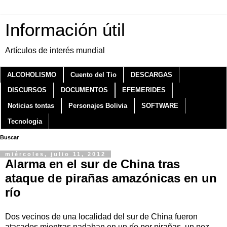
Información útil
Artículos de interés mundial
ALCOHOLISMO
Cuento del Tio
DESCARGAS
DISCURSOS
DOCUMENTOS
EFEMERIDES
Noticias tontas
Personajes Bolivia
SOFTWARE
Tecnologia
Buscar
miércoles, julio 11, 2012
Alarma en el sur de China tras
ataque de pirañas amazónicas en un
río
Dos vecinos de una localidad del sur de China fueron
atacados mientras nadaban en un río por pirañas, un pez