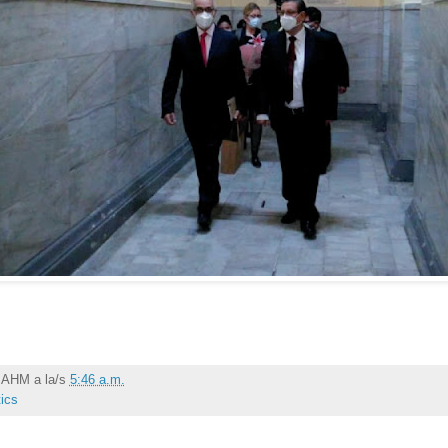
r
AHM
a la/s
5:46 a.m.
tics