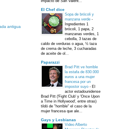
impacto de San Valent...
El Chef dice
Sopa de brócoli y
manzana verde
-
Ingredientes 1
ada antigua
brócoli, 1 papa, 2
manzanas verdes, 1
cebolla, 3 tazas de
caldo de verduras o agua, ½ taza
de crema de leche, 3 cucharadas
de aceite de ol...
Paparazzi
Brad Pitt ve horrible
la estafa de 830.000
euros a una mujer
francesa por un
impostor suyo
-
El
actor estadounidense
Brad Pitt ('Fight Club' y 'Once Upon
a Time in Hollywood', entre otras)
tildó de "horrible" el caso de la
mujer francesa que ale...
Gays y Lesbianas
Video Alberto