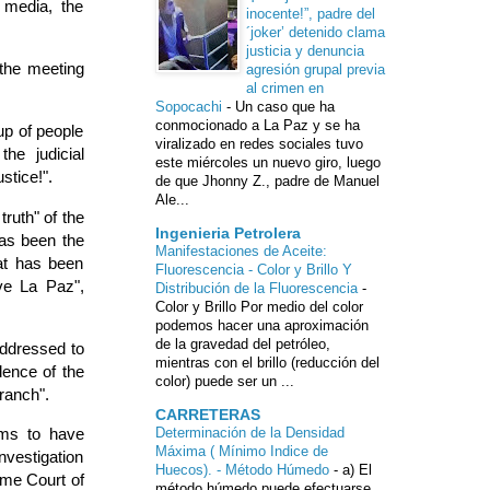
 media, the
inocente!”, padre del
´joker’ detenido clama
justicia y denuncia
 the meeting
agresión grupal previa
al crimen en
Sopocachi
-
Un caso que ha
conmocionado a La Paz y se ha
up of people
viralizado en redes sociales tuvo
he judicial
este miércoles un nuevo giro, luego
stice!".
de que Jhonny Z., padre de Manuel
Ale...
ruth" of the
Ingenieria Petrolera
has been the
Manifestaciones de Aceite:
hat has been
Fluorescencia - Color y Brillo Y
ve La Paz",
Distribución de la Fluorescencia
-
Color y Brillo Por medio del color
podemos hacer una aproximación
de la gravedad del petróleo,
addressed to
mientras con el brillo (reducción del
dence of the
color) puede ser un ...
Branch".
CARRETERAS
Determinación de la Densidad
ims to have
Máxima ( Mínimo Indice de
nvestigation
Huecos). - Método Húmedo
-
a) El
eme Court of
método húmedo puede efectuarse