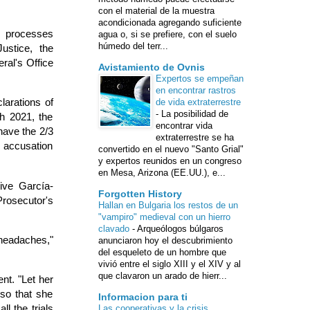
con el material de la muestra
acondicionada agregando suficiente
y processes
agua o, si se prefiere, con el suelo
húmedo del terr...
ustice, the
ral's Office
Avistamiento de Ovnis
Expertos se empeñan
en encontrar rastros
larations of
de vida extraterrestre
-
La posibilidad de
ch 2021, the
encontrar vida
have the 2/3
extraterrestre se ha
s accusation
convertido en el nuevo "Santo Grial"
y expertos reunidos en un congreso
en Mesa, Arizona (EE.UU.), e...
ive García-
Forgotten History
Prosecutor's
Hallan en Bulgaria los restos de un
"vampiro" medieval con un hierro
clavado
-
Arqueólogos búlgaros
 headaches,"
anunciaron hoy el descubrimiento
del esqueleto de un hombre que
vivió entre el siglo XIII y el XIV y al
que clavaron un arado de hierr...
nt. "Let her
 so that she
Informacion para ti
ll the trials
Las cooperativas y la crisis