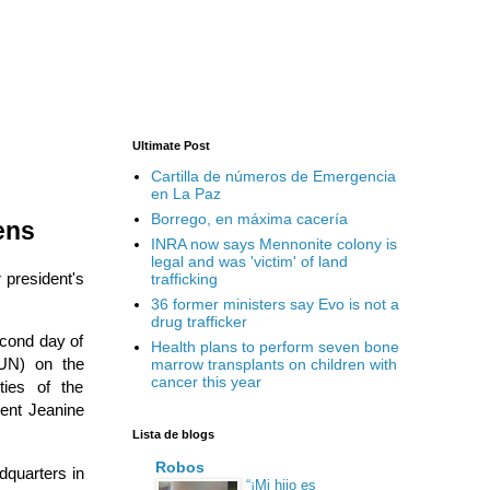
Ultimate Post
Cartilla de números de Emergencia
en La Paz
Borrego, en máxima cacería
ens
INRA now says Mennonite colony is
legal and was 'victim' of land
 president's
trafficking
36 former ministers say Evo is not a
drug trafficker
cond day of
Health plans to perform seven bone
(UN) on the
marrow transplants on children with
cancer this year
ties of the
dent Jeanine
Lista de blogs
Robos
dquarters in
“¡Mi hijo es