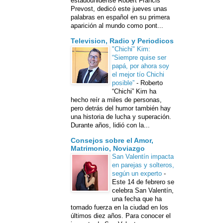
estadounidense Robert Francis
Prevost, dedicó este jueves unas
palabras en español en su primera
aparición al mundo como pont...
Television, Radio y Periodicos
"Chichi" Kim:
“Siempre quise ser
papá, por ahora soy
el mejor tío Chichi
posible”
-
Roberto
“Chichi” Kim ha
hecho reír a miles de personas,
pero detrás del humor también hay
una historia de lucha y superación.
Durante años, lidió con la...
Consejos sobre el Amor,
Matrimonio, Noviazgo
San Valentín impacta
en parejas y solteros,
según un experto
-
Este 14 de febrero se
celebra San Valentín,
una fecha que ha
tomado fuerza en la ciudad en los
últimos diez años. Para conocer el