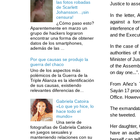
las fotos robadas
Justice to asse
de Scarlett
Johansson...¡sin
In the letter
censura!
against a for
¿Cómo paso esto?
interference o
Aparentemente en marzo un
grupo de hackers lograron
and the Execut
encontrar una forma de obtener
datos de los smartphones,
In the case of
además de las ...
authorities of
Minister of Ju
Por que causas se produjo la
guerra del chaco
of the Assembl
Uno de los aspectos más
on day one...".
polémicos de la Guerra de la
Triple Alianza es la identificación
From Añez's T
de sus causas, existiendo
relevantes diferencias de...
Sayán 17 proof
Office. However
Gabriela Catoira
«Lo que yo hice, lo
The exmandatar
hace todo el
she tweeted.
mundo»
Una serie de
Her daughter, 
fotografías de Gabriela Catoira
en juegos sexuales y
have an audien
manteniendo relaciones con su
herself can tel