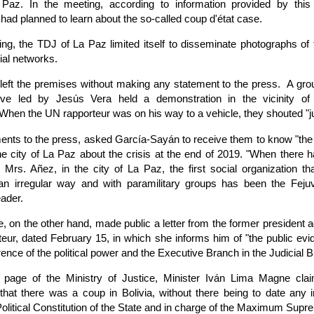
az. In the meeting, according to information provided by this
 had planned to learn about the so-called coup d'état case.
ing, the TDJ of La Paz limited itself to disseminate photographs of
ial networks.
eft the premises without making any statement to the press. A gro
ve led by Jesús Vera held a demonstration in the vicinity of t
When the UN rapporteur was on his way to a vehicle, they shouted "ju
ments to the press, asked García-Sayán to receive them to know "the t
he city of La Paz about the crisis at the end of 2019. "When there 
 Mrs. Añez, in the city of La Paz, the first social organization t
 an irregular way and with paramilitary groups has been the Feju
eader.
, on the other hand, made public a letter from the former president 
eur, dated February 15, in which she informs him of "the public evi
erence of the political power and the Executive Branch in the Judicial 
ial page of the Ministry of Justice, Minister Iván Lima Magne cla
hat there was a coup in Bolivia, without there being to date any i
Political Constitution of the State and in charge of the Maximum Supr