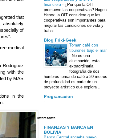
financiera
-
¿Por qué la OIT
promueve las cooperativas? Hagen
Henry: la OIT considera que las
gretted that
cooperativas son importantes para
, absolutely
mejorar las condiciones de vida y
specially of
trabaj...
ares".
Blog Friki-Geek
Toman café con
hree medical
tiburones bajo el mar
-
No es una
alucinación; esta
o Rodríguez
extraordinaria
fotografía de dos
ng with the
hombres tomando café a 30 metros
sided by MAS
de profundidad es parte de un
proyecto artístico que explora ...
tions in the
Programacion
-
on.
Interesante
FINANZAS Y BANCA EN
BOLIVIA
Banco Central aprueba nuevo