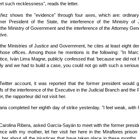
rt such recklessness", reads the letter.
, Añez shows the "evidence" through four axes, which are: ordinar
mer President of the State, the interference of the Ministry of J
f the Ministry of Government and the interference of the Attorney Gene
ive.
 the Ministries of Justice and Government, he cites at least eight dec
 those offices. Among those he mentions is the following: "In Mar
stice, Iván Lima Magne, publicly confessed that 'because we did not 
y and we had to build a case, you could not go with such a seriou
witter account, it was reported that the former president would g
s of the interference of the Executive in the Judicial Branch and the 
, the rapporteur did not visit her.
ia completed her eighth day of strike yesterday. "I feel weak, with
Carolina Ribera, asked García-Sayán to meet with the former preside
ce with my mother, let her visit her here in the Miraflores prison
l her about all the injustices that have taken place in these months, a