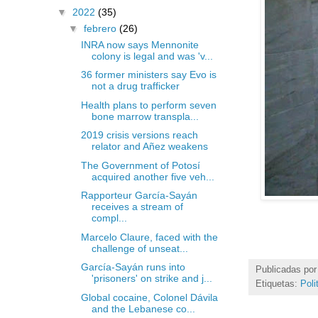
▼
2022
(35)
▼
febrero
(26)
INRA now says Mennonite
colony is legal and was 'v...
36 former ministers say Evo is
not a drug trafficker
Health plans to perform seven
bone marrow transpla...
2019 crisis versions reach
relator and Añez weakens
The Government of Potosí
acquired another five veh...
Rapporteur García-Sayán
receives a stream of
compl...
Marcelo Claure, faced with the
challenge of unseat...
García-Sayán runs into
Publicadas po
'prisoners' on strike and j...
Etiquetas:
Poli
Global cocaine, Colonel Dávila
and the Lebanese co...