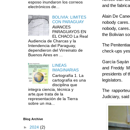
esposo inundaron los correos
and the fabric
electrónicos de...
Alain De Caned
BOLIVIA: LIMITES
CON PARAGUAY
nobody cares. 
AVANCES
nobody, cares.
PARAGUAYOS EN
the Bolivian so
EL CHACO La Real
Audiencia de Charcas y la
The Penitentia
Intendencia del Paraguay,
dependieron del Virreinato de
check-ups yest
Buenos Aires en ...
García-Sayán 
LINEAS
and Freddy Ma
IMAGINARIAS
presidents of 
Cartografía 1. La
legislators.
cartografía es una
disciplina que
integra ciencia, técnica y
The rapporteu
arte,que trata de la
Judiciary, sai
representación de la Tierra
sobre un ma...
Blog Archive
►
2024
(2)