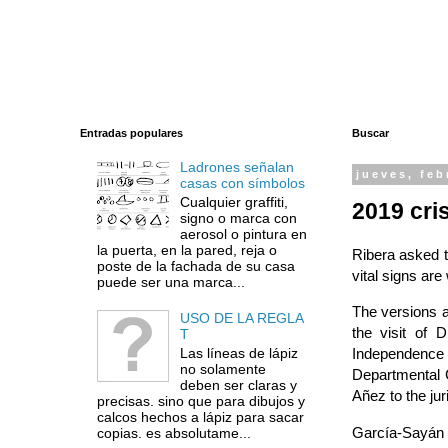
Entradas populares
Buscar
Ladrones señalan
jueves, feb
casas con símbolos
Cualquier graffiti,
2019 cri
signo o marca con
aerosol o pintura en
la puerta, en la pared, reja o
Ribera asked t
poste de la fachada de su casa
vital signs are
puede ser una marca...
The versions 
USO DE LA REGLA
the visit of 
T
Las líneas de lápiz
Independence
no solamente
Departmental C
deben ser claras y
Añez to the ju
precisas. sino que para dibujos y
calcos hechos a lápiz para sacar
García-Sayán h
copias. es absolutame...