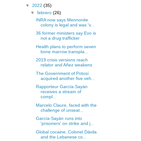
▼
2022
(35)
▼
febrero
(26)
INRA now says Mennonite
colony is legal and was 'v...
36 former ministers say Evo is
not a drug trafficker
Health plans to perform seven
bone marrow transpla...
2019 crisis versions reach
relator and Añez weakens
The Government of Potosí
acquired another five veh...
Rapporteur García-Sayán
receives a stream of
compl...
Marcelo Claure, faced with the
challenge of unseat...
García-Sayán runs into
'prisoners' on strike and j...
Global cocaine, Colonel Dávila
and the Lebanese co...