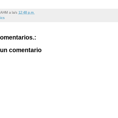
r
AHM
a la/s
12:48 p.m.
tics
omentarios.:
 un comentario