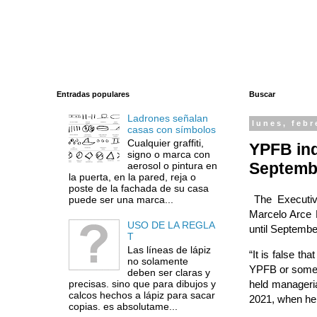
Entradas populares
Buscar
Ladrones señalan
lunes, febr
casas con símbolos
Cualquier graffiti,
YPFB ind
signo o marca con
Septembe
aerosol o pintura en
la puerta, en la pared, reja o
poste de la fachada de su casa
The Executiv
puede ser una marca...
Marcelo Arce 
USO DE LA REGLA
until Septembe
T
Las líneas de lápiz
“It is false th
no solamente
YPFB or some 
deben ser claras y
precisas. sino que para dibujos y
held manageri
calcos hechos a lápiz para sacar
2021, when he 
copias. es absolutame...