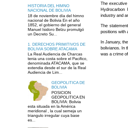
The executive 
HISTORIA DEL HIMNO
Hydrocarbon 
NACIONAL DE BOLIVIA
industry and ar
18 de noviembre día del himno
nacional de Bolivia En el año
1852, el gobierno del general
The statemen
Manuel Isidoro Belzu promulgó
positions with 
un Decreto Su...
In January, th
1. DERECHOS PRIMITIVOS DE
bolivianos. In 
BOLIVIA SOBRE ATACAMA
was a crime of
La Real Audiencia de Charcas
tenia una costa sobre el Pacifico,
denominada ATACAMA, que se
extendia desde el sur de la Real
Audiencia de Lim...
GEOPOLITICA DE
BOLIVIA
POSICION
GEOPOLITICA EN
BOLIVIA: Bolivia
esta situada en la América
meridional , la cual semeja un
triangulo irregular cuya base
es...