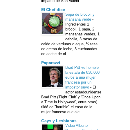
impacto de San Valent...
El Chef dice
Sopa de brócoli y
manzana verde
-
Ingredientes 1
brócoli, 1 papa, 2
manzanas verdes, 1
cebolla, 3 tazas de
caldo de verduras o agua, ½ taza
de crema de leche, 3 cucharadas
de aceite de ol...
Paparazzi
Brad Pitt ve horrible
la estafa de 830.000
euros a una mujer
francesa por un
impostor suyo
-
El
actor estadounidense
Brad Pitt ('Fight Club' y 'Once Upon
a Time in Hollywood', entre otras)
tildó de "horrible" el caso de la
mujer francesa que ale...
Gays y Lesbianas
Video Alberto