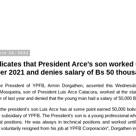
ero 14, 2022
icates that President Arce's son worked 
r 2021 and denies salary of Bs 50 thou
e President of YPFB, Armin Dorgathen, asserted this Wednesda
Mosqueira, son of President Luis Arce Catacora, worked at the st
r of last year and denied that the young man had a salary of 50,000 B
at the president's son Luis Arce has at some point earned 50,000 boliv
subsidiary of YPFB. The President's son is a young professional w
al positions. He was always in technical positions and worked unt
voluntarily resigned from his job at YPFB Corporación”, Dorgathen in