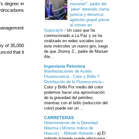
's degree in
inocente!”, padre del
´joker’ detenido clama
ydrocarbons
justicia y denuncia
agresión grupal previa
al crimen en
 management
Sopocachi
-
Un caso que ha
conmocionado a La Paz y se ha
viralizado en redes sociales tuvo
ry of 35,000
este miércoles un nuevo giro, luego
de que Jhonny Z., padre de Manuel
unced that it
Ale...
Ingenieria Petrolera
Manifestaciones de Aceite:
Fluorescencia - Color y Brillo Y
Distribución de la Fluorescencia
-
Color y Brillo Por medio del color
podemos hacer una aproximación
de la gravedad del petróleo,
mientras con el brillo (reducción del
color) puede ser un ...
CARRETERAS
Determinación de la Densidad
Máxima ( Mínimo Indice de
Huecos). - Método Húmedo
-
a) El
método húmedo puede efectuarse