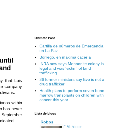
Ultimate Post
Cartilla de números de Emergencia
en La Paz
Borrego, en máxima cacería
until
INRA now says Mennonite colony is
sand
legal and was 'victim' of land
trafficking
36 former ministers say Evo is not a
y that Luis
drug trafficker
ate company
Health plans to perform seven bone
olivians.
marrow transplants on children with
cancer this year
ianos within
ho has never
Lista de blogs
il September
dicated.
Robos
“¡Mi hijo es