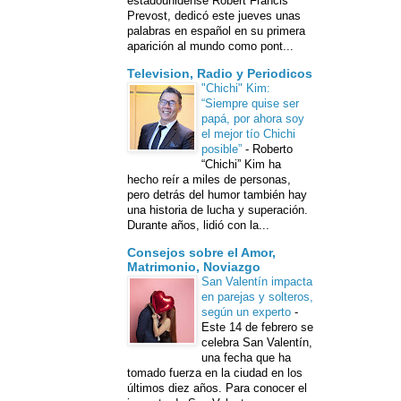
estadounidense Robert Francis
Prevost, dedicó este jueves unas
palabras en español en su primera
aparición al mundo como pont...
Television, Radio y Periodicos
"Chichi" Kim:
“Siempre quise ser
papá, por ahora soy
el mejor tío Chichi
posible”
-
Roberto
“Chichi” Kim ha
hecho reír a miles de personas,
pero detrás del humor también hay
una historia de lucha y superación.
Durante años, lidió con la...
Consejos sobre el Amor,
Matrimonio, Noviazgo
San Valentín impacta
en parejas y solteros,
según un experto
-
Este 14 de febrero se
celebra San Valentín,
una fecha que ha
tomado fuerza en la ciudad en los
últimos diez años. Para conocer el