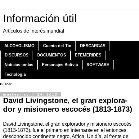
Información útil
Artículos de interés mundial
ALCOHOLISMO
Cuento del Tio
DESCARGAS
DISCURSOS
DOCUMENTOS
EFEMERIDES
Noticias tontas
Personajes Bolivia
SOFTWARE
Tecnologia
Buscar
martes, abril 24, 2012
Da­vid Li­vings­to­ne, el gran ex­plo­ra­
dor y mi­sio­ne­ro es­co­cés (1813-1873)
Da­vid Li­vings­to­ne, el gran ex­plo­ra­dor y mi­sio­ne­ro es­co­cés
(1813-1873), fue el pri­me­ro en in­ter­nar­se en el en­ton­ces
des­co­no­ci­do con­ti­nen­te ne­gro, Afri­ca. Un día, al fren­te de