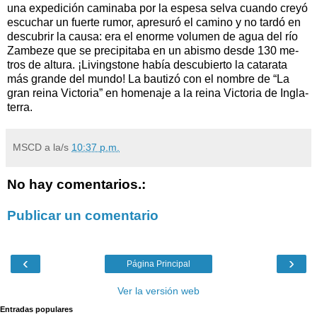
una ex­pe­di­ción ca­mi­na­ba por la es­pe­sa sel­va cuan­do cre­yó
es­cu­char un fuer­te ru­mor, apre­su­ró el ca­mi­no y no tar­dó en
des­cu­brir la cau­sa: era el enor­me vo­lu­men de agua del río
Zam­be­ze que se pre­ci­pi­ta­ba en un abis­mo des­de 130 me­
tros de al­tu­ra. ¡Li­vings­to­ne ha­bía des­cu­bier­to la ca­ta­ra­ta
más gran­de del mun­do! La bau­ti­zó con el nom­bre de “La
gran rei­na Vic­to­ria” en ho­me­na­je a la rei­na Vic­to­ria de In­gla­
te­rra.
MSCD
a la/s
10:37 p.m.
No hay comentarios.:
Publicar un comentario
‹
›
Página Principal
Ver la versión web
Entradas populares