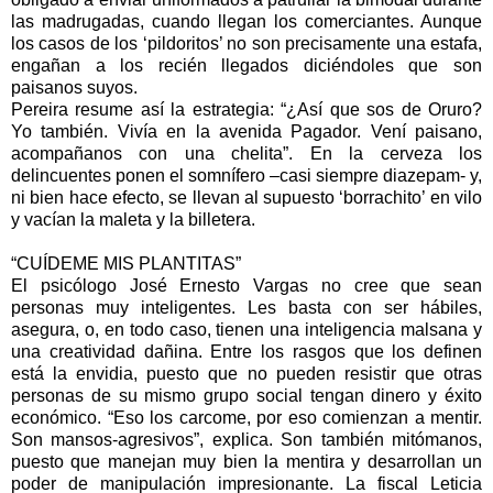
las madrugadas, cuando llegan los comerciantes. Aunque
los casos de los ‘pildoritos’ no son precisamente una estafa,
engañan a los recién llegados diciéndoles que son
paisanos suyos.
Pereira resume así la estrategia: “¿Así que sos de Oruro?
Yo también. Vivía en la avenida Pagador. Vení paisano,
acompañanos con una chelita”. En la cerveza los
delincuentes ponen el somnífero –casi siempre diazepam- y,
ni bien hace efecto, se llevan al supuesto ‘borrachito’ en vilo
y vacían la maleta y la billetera.
“CUÍDEME MIS PLANTITAS”
El psicólogo José Ernesto Vargas no cree que sean
personas muy inteligentes. Les basta con ser hábiles,
asegura, o, en todo caso, tienen una inteligencia malsana y
una creatividad dañina. Entre los rasgos que los definen
está la envidia, puesto que no pueden resistir que otras
personas de su mismo grupo social tengan dinero y éxito
económico. “Eso los carcome, por eso comienzan a mentir.
Son mansos-agresivos”, explica. Son también mitómanos,
puesto que manejan muy bien la mentira y desarrollan un
poder de manipulación impresionante. La fiscal Leticia