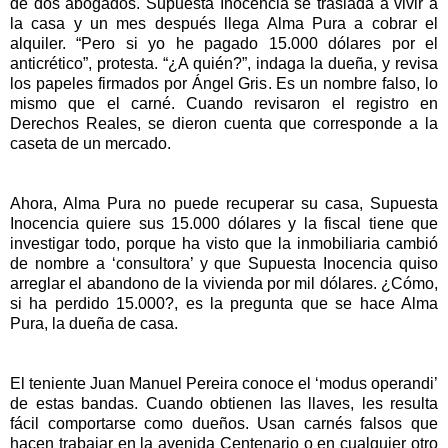
de dos abogados. Supuesta Inocencia se traslada a vivir a
la casa y un mes después llega Alma Pura a cobrar el
alquiler. “Pero si yo he pagado 15.000 dólares por el
anticrético”, protesta. “¿A quién?”, indaga la dueña, y revisa
los papeles firmados por Ángel Gris. Es un nombre falso, lo
mismo que el carné. Cuando revisaron el registro en
Derechos Reales, se dieron cuenta que corresponde a la
caseta de un mercado.
Ahora, Alma Pura no puede recuperar su casa, Supuesta
Inocencia quiere sus 15.000 dólares y la fiscal tiene que
investigar todo, porque ha visto que la inmobiliaria cambió
de nombre a ‘consultora’ y que Supuesta Inocencia quiso
arreglar el abandono de la vivienda por mil dólares. ¿Cómo,
si ha perdido 15.000?, es la pregunta que se hace Alma
Pura, la dueña de casa.
El teniente Juan Manuel Pereira conoce el ‘modus operandi’
de estas bandas. Cuando obtienen las llaves, les resulta
fácil comportarse como dueños. Usan carnés falsos que
hacen trabajar en la avenida Centenario o en cualquier otro