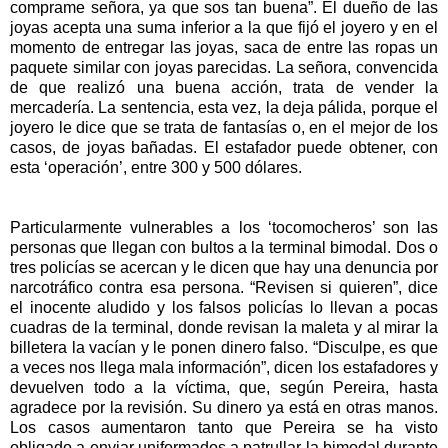
comprame señora, ya que sos tan buena”. El dueño de las
joyas acepta una suma inferior a la que fijó el joyero y en el
momento de entregar las joyas, saca de entre las ropas un
paquete similar con joyas parecidas. La señora, convencida
de que realizó una buena acción, trata de vender la
mercadería. La sentencia, esta vez, la deja pálida, porque el
joyero le dice que se trata de fantasías o, en el mejor de los
casos, de joyas bañadas. El estafador puede obtener, con
esta ‘operación’, entre 300 y 500 dólares.
Particularmente vulnerables a los ‘tocomocheros’ son las
personas que llegan con bultos a la terminal bimodal. Dos o
tres policías se acercan y le dicen que hay una denuncia por
narcotráfico contra esa persona. “Revisen si quieren”, dice
el inocente aludido y los falsos policías lo llevan a pocas
cuadras de la terminal, donde revisan la maleta y al mirar la
billetera la vacían y le ponen dinero falso. “Disculpe, es que
a veces nos llega mala información”, dicen los estafadores y
devuelven todo a la víctima, que, según Pereira, hasta
agradece por la revisión. Su dinero ya está en otras manos.
Los casos aumentaron tanto que Pereira se ha visto
obligado a enviar uniformados a patrullar la bimodal durante