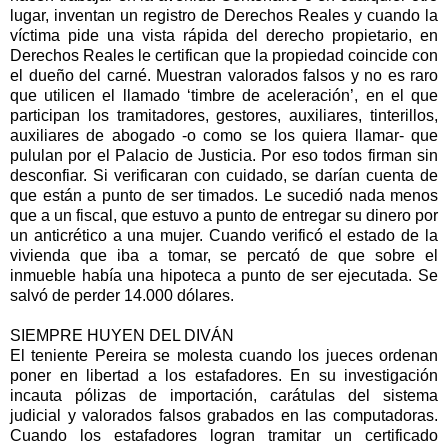
lugar, inventan un registro de Derechos Reales y cuando la
víctima pide una vista rápida del derecho propietario, en
Derechos Reales le certifican que la propiedad coincide con
el dueño del carné. Muestran valorados falsos y no es raro
que utilicen el llamado ‘timbre de aceleración’, en el que
participan los tramitadores, gestores, auxiliares, tinterillos,
auxiliares de abogado -o como se los quiera llamar- que
pululan por el Palacio de Justicia. Por eso todos firman sin
desconfiar. Si verificaran con cuidado, se darían cuenta de
que están a punto de ser timados. Le sucedió nada menos
que a un fiscal, que estuvo a punto de entregar su dinero por
un anticrético a una mujer. Cuando verificó el estado de la
vivienda que iba a tomar, se percató de que sobre el
inmueble había una hipoteca a punto de ser ejecutada. Se
salvó de perder 14.000 dólares.
SIEMPRE HUYEN DEL DIVÁN
El teniente Pereira se molesta cuando los jueces ordenan
poner en libertad a los estafadores. En su investigación
incauta pólizas de importación, carátulas del sistema
judicial y valorados falsos grabados en las computadoras.
Cuando los estafadores logran tramitar un certificado