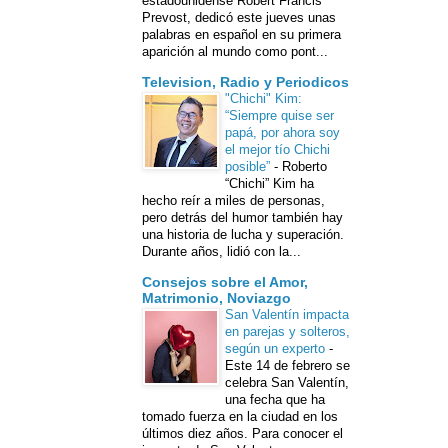
estadounidense Robert Francis
Prevost, dedicó este jueves unas
palabras en español en su primera
aparición al mundo como pont...
Television, Radio y Periodicos
"Chichi" Kim:
“Siempre quise ser
papá, por ahora soy
el mejor tío Chichi
posible”
-
Roberto
“Chichi” Kim ha
hecho reír a miles de personas,
pero detrás del humor también hay
una historia de lucha y superación.
Durante años, lidió con la...
Consejos sobre el Amor,
Matrimonio, Noviazgo
San Valentín impacta
en parejas y solteros,
según un experto
-
Este 14 de febrero se
celebra San Valentín,
una fecha que ha
tomado fuerza en la ciudad en los
últimos diez años. Para conocer el