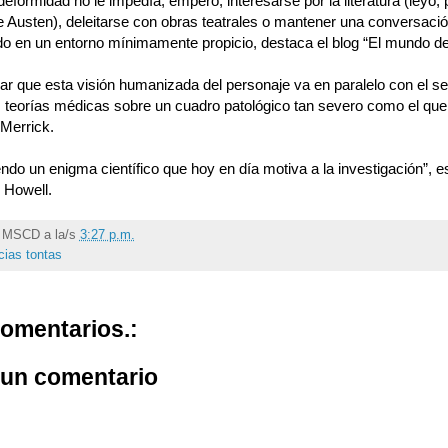
deformidad no le impedía, empero, interesarse por la literatura (leyó, 
usten), deleitarse con obras teatrales o mantener una conversació
do en un entorno mínimamente propicio, destaca el blog “El mundo d
ar que esta visión humanizada del personaje va en paralelo con el s
as teorías médicas sobre un cuadro patológico tan severo como el qu
Merrick.
ndo un enigma científico que hoy en día motiva a la investigación”, es
 Howell.
r
MSCD
a la/s
3:27 p.m.
cias tontas
omentarios.:
 un comentario