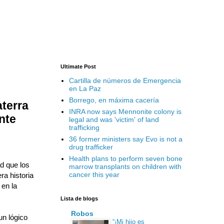
Ultimate Post
Cartilla de números de Emergencia
en La Paz
Borrego, en máxima cacería
terra
INRA now says Mennonite colony is
nte
legal and was 'victim' of land
trafficking
36 former ministers say Evo is not a
drug trafficker
Health plans to perform seven bone
d que los
marrow transplants on children with
cancer this year
ra historia
en la
Lista de blogs
Robos
un lógico
“¡Mi hijo es