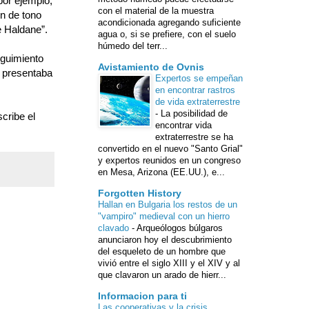
por ejemplo,
con el material de la muestra
n de tono
acondicionada agregando suficiente
e Haldane”.
agua o, si se prefiere, con el suelo
húmedo del terr...
eguimiento
Avistamiento de Ovnis
e presentaba
Expertos se empeñan
en encontrar rastros
de vida extraterrestre
-
La posibilidad de
cribe el
encontrar vida
extraterrestre se ha
convertido en el nuevo "Santo Grial"
y expertos reunidos en un congreso
en Mesa, Arizona (EE.UU.), e...
Forgotten History
Hallan en Bulgaria los restos de un
"vampiro" medieval con un hierro
clavado
-
Arqueólogos búlgaros
anunciaron hoy el descubrimiento
del esqueleto de un hombre que
vivió entre el siglo XIII y el XIV y al
que clavaron un arado de hierr...
Informacion para ti
Las cooperativas y la crisis