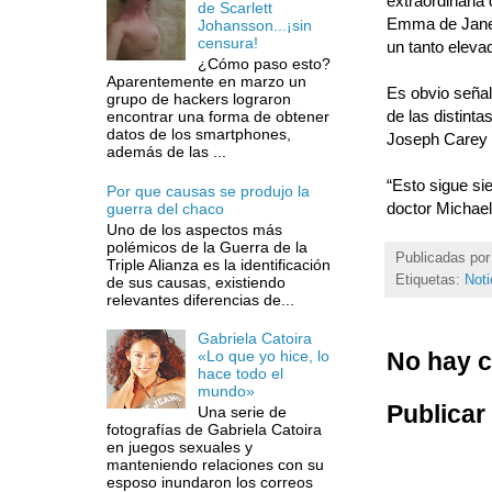
extraordinaria 
de Scarlett
Emma de Jane A
Johansson...¡sin
censura!
un tanto eleva
¿Cómo paso esto?
Aparentemente en marzo un
Es obvio señal
grupo de hackers lograron
de las distint
encontrar una forma de obtener
datos de los smartphones,
Joseph Carey 
además de las ...
“Esto sigue sie
Por que causas se produjo la
doctor Michael
guerra del chaco
Uno de los aspectos más
polémicos de la Guerra de la
Publicadas po
Triple Alianza es la identificación
Etiquetas:
Noti
de sus causas, existiendo
relevantes diferencias de...
Gabriela Catoira
No hay c
«Lo que yo hice, lo
hace todo el
mundo»
Publicar
Una serie de
fotografías de Gabriela Catoira
en juegos sexuales y
manteniendo relaciones con su
esposo inundaron los correos