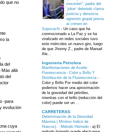
ndo que no
inocente!”, padre del
´joker’ detenido clama
justicia y denuncia
agresión grupal previa
al crimen en
Sopocachi
-
Un caso que ha
nte
conmocionado a La Paz y se ha
viralizado en redes sociales tuvo
mo la
este miércoles un nuevo giro, luego
de que Jhonny Z., padre de Manuel
Ale...
e
Ingenieria Petrolera
a del
Manifestaciones de Aceite:
o Más allá
Fluorescencia - Color y Brillo Y
tó del
Distribución de la Fluorescencia
-
octor
Color y Brillo Por medio del color
podemos hacer una aproximación
de la gravedad del petróleo,
mientras con el brillo (reducción del
o -para
color) puede ser un ...
y evolución
CARRETERAS
Determinación de la Densidad
Máxima ( Mínimo Indice de
sona cuya
Huecos). - Método Húmedo
-
a) El
método húmedo puede efectuarse