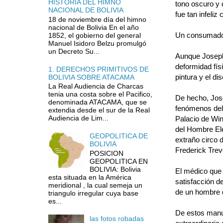
HISTORIA DEL HIMNO
tono oscuro y 
NACIONAL DE BOLIVIA
fue tan infeliz
18 de noviembre día del himno
nacional de Bolivia En el año
Un consumado 
1852, el gobierno del general
Manuel Isidoro Belzu promulgó
un Decreto Su...
Aunque Joseph
deformidad físi
1. DERECHOS PRIMITIVOS DE
pintura y el di
BOLIVIA SOBRE ATACAMA
La Real Audiencia de Charcas
tenia una costa sobre el Pacifico,
De hecho, Jose
denominada ATACAMA, que se
fenómenos del 
extendia desde el sur de la Real
Audiencia de Lim...
Palacio de Wind
del Hombre Ele
GEOPOLITICA DE
extraño circo 
BOLIVIA
Frederick Trev
POSICION
GEOPOLITICA EN
BOLIVIA: Bolivia
El médico que 
esta situada en la América
satisfacción d
meridional , la cual semeja un
de un hombre d
triangulo irregular cuya base
es...
De estos manus
las fotos robadas