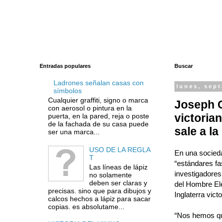
Entradas populares
Buscar
Ladrones señalan casas con
lunes, sept
símbolos
Cualquier graffiti, signo o marca
Joseph C
con aerosol o pintura en la
victoria
puerta, en la pared, reja o poste
de la fachada de su casa puede
sale a la
ser una marca...
USO DE LA REGLA
En una socieda
T
“estándares fa
Las líneas de lápiz
investigadores
no solamente
deben ser claras y
del Hombre Ele
precisas. sino que para dibujos y
Inglaterra vict
calcos hechos a lápiz para sacar
copias. es absolutame...
“Nos hemos que