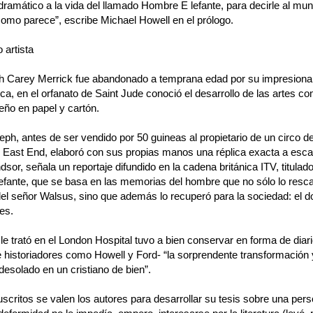
dramático a la vida del llamado Hombre E lefante, para decirle al mu
 como parece”, escribe Michael Howell en el prólogo.
artista
 Carey Merrick fue abandonado a temprana edad por su impresiona
ca, en el orfanato de Saint Jude conoció el desarrollo de las artes co
seño en papel y cartón.
ph, antes de ser vendido por 50 guineas al propietario de un circo d
East End, elaboró con sus propias manos una réplica exacta a escal
sor, señala un reportaje difundido en la cadena británica ITV, titulad
fante, que se basa en las memorias del hombre que no sólo lo resca
del señor Walsus, sino que además lo recuperó para la sociedad: el d
es.
le trató en el London Hospital tuvo a bien conservar en forma de diari
e historiadores como Howell y Ford- “la sorprendente transformación 
esolado en un cristiano de bien”.
critos se valen los autores para desarrollar su tesis sobre una per