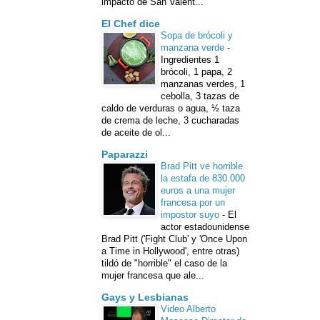
impacto de San Valent...
El Chef dice
Sopa de brócoli y
manzana verde
-
Ingredientes 1
brócoli, 1 papa, 2
manzanas verdes, 1
cebolla, 3 tazas de
caldo de verduras o agua, ½ taza
de crema de leche, 3 cucharadas
de aceite de ol...
Paparazzi
Brad Pitt ve horrible
la estafa de 830.000
euros a una mujer
francesa por un
impostor suyo
-
El
actor estadounidense
Brad Pitt ('Fight Club' y 'Once Upon
a Time in Hollywood', entre otras)
tildó de "horrible" el caso de la
mujer francesa que ale...
Gays y Lesbianas
Video Alberto