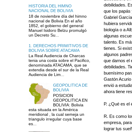
debilidades. Es
HISTORIA DEL HIMNO
NACIONAL DE BOLIVIA
que los papás 
18 de noviembre día del himno
Gabriel García
nacional de Bolivia En el año
hubiera servid
1852, el gobierno del general
biología o a Al
Manuel Isidoro Belzu promulgó
un Decreto Su...
algunas escuela
talento. Es más
1. DERECHOS PRIMITIVOS DE
tienes. Si exis
BOLIVIA SOBRE ATACAMA
algunos padres
La Real Audiencia de Charcas
que darnos el 
tenia una costa sobre el Pacifico,
denominada ATACAMA, que se
debilidades. Ti
extendia desde el sur de la Real
buenísimo para
Audiencia de Lim...
Gastón Acurio 
envió a estudia
GEOPOLITICA DE
BOLIVIA
ahora tiene re
POSICION
GEOPOLITICA EN
P. ¿Qué es el 
BOLIVIA: Bolivia
esta situada en la América
meridional , la cual semeja un
R. Es como los
triangulo irregular cuya base
empresa, para o
es...
lograr tus sue