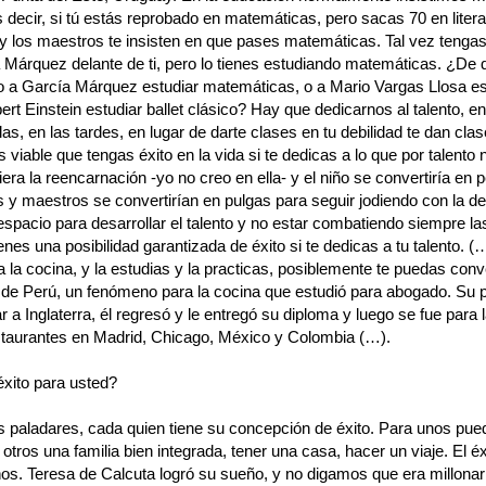
 decir, si tú estás reprobado en matemáticas, pero sacas 70 en literat
y los maestros te insisten en que pases matemáticas. Tal vez tengas
 Márquez delante de ti, pero lo tienes estudiando matemáticas. ¿De 
o a García Márquez estudiar matemáticas, o a Mario Vargas Llosa es
bert Einstein estudiar ballet clásico? Hay que dedicarnos al talento, e
s, en las tardes, en lugar de darte clases en tu debilidad te dan clas
 viable que tengas éxito en la vida si te dedicas a lo que por talento 
tiera la reencarnación -yo no creo en ella- y el niño se convertiría en p
 y maestros se convertirían en pulgas para seguir jodiendo con la de
espacio para desarrollar el talento y no estar combatiendo siempre la
enes una posibilidad garantizada de éxito si te dedicas a tu talento. (
 la cocina, y la estudias y la practicas, posiblemente te puedas conve
de Perú, un fenómeno para la cocina que estudió para abogado. Su p
r a Inglaterra, él regresó y le entregó su diploma y luego se fue para 
staurantes en Madrid, Chicago, México y Colombia (…).
éxito para usted?
 paladares, cada quien tiene su concepción de éxito. Para unos pue
tros una familia bien integrada, tener una casa, hacer un viaje. El éx
ños. Teresa de Calcuta logró su sueño, y no digamos que era millonari