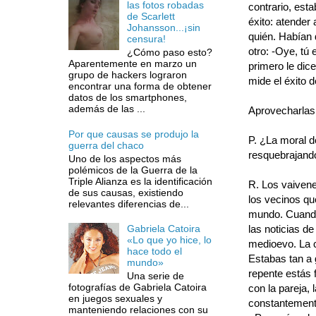
las fotos robadas
contrario, esta
de Scarlett
éxito: atender 
Johansson...¡sin
quién. Habían 
censura!
otro: -Oye, tú 
¿Cómo paso esto?
Aparentemente en marzo un
primero le dic
grupo de hackers lograron
mide el éxito 
encontrar una forma de obtener
datos de los smartphones,
además de las ...
Aprovecharlas
Por que causas se produjo la
P. ¿La moral d
guerra del chaco
resquebrajand
Uno de los aspectos más
polémicos de la Guerra de la
Triple Alianza es la identificación
R. Los vaivene
de sus causas, existiendo
los vecinos qu
relevantes diferencias de...
mundo. Cuando
las noticias de
Gabriela Catoira
«Lo que yo hice, lo
medioevo. La c
hace todo el
Estabas tan a 
mundo»
repente estás f
Una serie de
fotografías de Gabriela Catoira
con la pareja, 
en juegos sexuales y
constantemente 
manteniendo relaciones con su