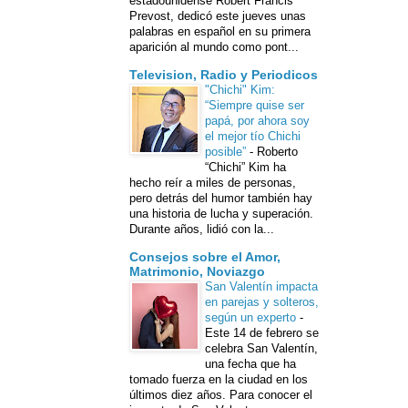
estadounidense Robert Francis
Prevost, dedicó este jueves unas
palabras en español en su primera
aparición al mundo como pont...
Television, Radio y Periodicos
"Chichi" Kim:
“Siempre quise ser
papá, por ahora soy
el mejor tío Chichi
posible”
-
Roberto
“Chichi” Kim ha
hecho reír a miles de personas,
pero detrás del humor también hay
una historia de lucha y superación.
Durante años, lidió con la...
Consejos sobre el Amor,
Matrimonio, Noviazgo
San Valentín impacta
en parejas y solteros,
según un experto
-
Este 14 de febrero se
celebra San Valentín,
una fecha que ha
tomado fuerza en la ciudad en los
últimos diez años. Para conocer el