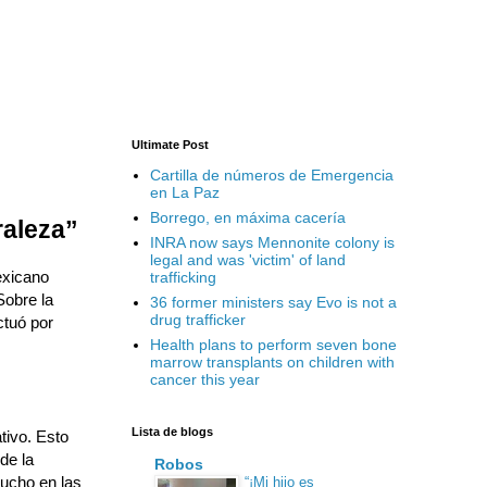
Ultimate Post
Cartilla de números de Emergencia
en La Paz
Borrego, en máxima cacería
raleza”
INRA now says Mennonite colony is
legal and was 'victim' of land
exicano
trafficking
Sobre la
36 former ministers say Evo is not a
drug trafficker
ctuó por
Health plans to perform seven bone
marrow transplants on children with
cancer this year
Lista de blogs
tivo. Esto
de la
Robos
ucho en las
“¡Mi hijo es