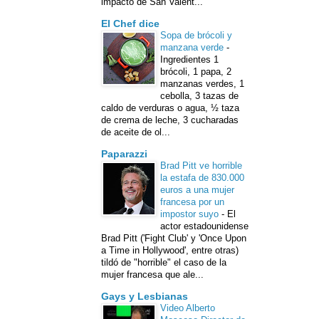
impacto de San Valent...
El Chef dice
Sopa de brócoli y
manzana verde
-
Ingredientes 1
brócoli, 1 papa, 2
manzanas verdes, 1
cebolla, 3 tazas de
caldo de verduras o agua, ½ taza
de crema de leche, 3 cucharadas
de aceite de ol...
Paparazzi
Brad Pitt ve horrible
la estafa de 830.000
euros a una mujer
francesa por un
impostor suyo
-
El
actor estadounidense
Brad Pitt ('Fight Club' y 'Once Upon
a Time in Hollywood', entre otras)
tildó de "horrible" el caso de la
mujer francesa que ale...
Gays y Lesbianas
Video Alberto