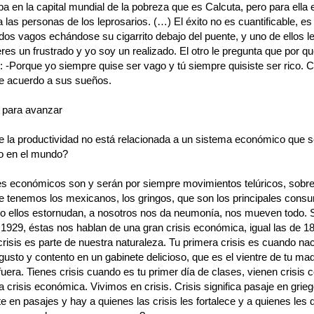
ba en la capital mundial de la pobreza que es Calcuta, pero para ella 
a las personas de los leprosarios. (…) El éxito no es cuantificable, e
dos vagos echándose su cigarrito debajo del puente, y uno de ellos le
eres un frustrado y yo soy un realizado. El otro le pregunta que por qu
e: -Porque yo siempre quise ser vago y tú siempre quisiste ser rico. 
de acuerdo a sus sueños.
 para avanzar
e la productividad no está relacionada a un sistema económico que s
o en el mundo?
s económicos son y serán por siempre movimientos telúricos, sobre
e tenemos los mexicanos, los gringos, que son los principales consu
 ellos estornudan, a nosotros nos da neumonía, nos mueven todo. 
 1929, éstas nos hablan de una gran crisis económica, igual las de 18
risis es parte de nuestra naturaleza. Tu primera crisis es cuando na
gusto y contento en un gabinete delicioso, que es el vientre de tu mad
uera. Tienes crisis cuando es tu primer día de clases, vienen crisis c
la crisis económica. Vivimos en crisis. Crisis significa pasaje en grie
en pasajes y hay a quienes las crisis les fortalece y a quienes les de