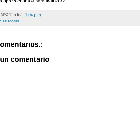
as aprovechamos para avanzar?
r
MSCD
a la/s
1:04 p.m.
cias tontas
omentarios.:
 un comentario