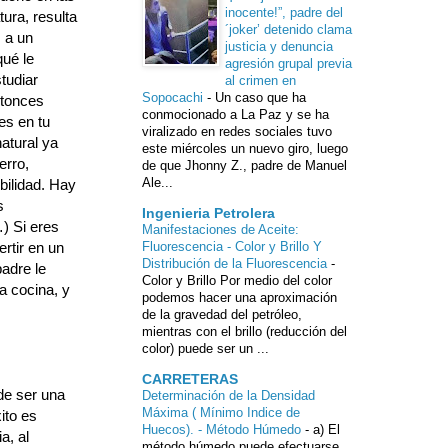
inocente!”, padre del
ura, resulta
´joker’ detenido clama
 a un
justicia y denuncia
qué le
agresión grupal previa
tudiar
al crimen en
Sopocachi
-
Un caso que ha
ntonces
conmocionado a La Paz y se ha
es en tu
viralizado en redes sociales tuvo
natural ya
este miércoles un nuevo giro, luego
erro,
de que Jhonny Z., padre de Manuel
Ale...
bilidad. Hay
s
Ingenieria Petrolera
…) Si eres
Manifestaciones de Aceite:
rtir en un
Fluorescencia - Color y Brillo Y
Distribución de la Fluorescencia
-
adre le
Color y Brillo Por medio del color
la cocina, y
podemos hacer una aproximación
de la gravedad del petróleo,
mientras con el brillo (reducción del
color) puede ser un ...
CARRETERAS
de ser una
Determinación de la Densidad
Máxima ( Mínimo Indice de
ito es
Huecos). - Método Húmedo
-
a) El
a, al
método húmedo puede efectuarse