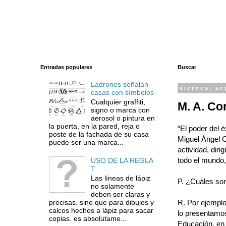
Entradas populares
Buscar
Ladrones señalan
viernes, se
casas con símbolos
Cualquier graffiti,
M. A. Co
signo o marca con
aerosol o pintura en
la puerta, en la pared, reja o
“El poder del 
poste de la fachada de su casa
Miguel Ángel C
puede ser una marca...
actividad, dir
todo el mundo,
USO DE LA REGLA
T
Las líneas de lápiz
P. ¿Cuáles son
no solamente
deben ser claras y
precisas. sino que para dibujos y
R. Por ejemplo
calcos hechos a lápiz para sacar
lo presentamos
copias. es absolutame...
Educación, en 