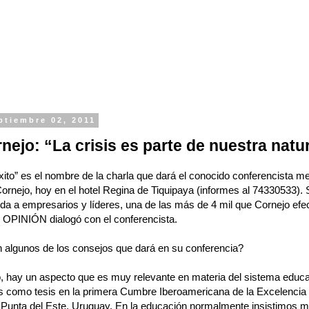
ptiembre 02, 2011
rnejo: “La crisis es parte de nuestra natu
éxito” es el nombre de la charla que dará el conocido conferencista m
ornejo, hoy en el hotel Regina de Tiquipaya (informes al 74330533). 
igida a empresarios y líderes, una de las más de 4 mil que Cornejo efe
 OPINIÓN dialogó con el conferencista.
 algunos de los consejos que dará en su conferencia?
, hay un aspecto que es muy relevante en materia del sistema educa
 como tesis en la primera Cumbre Iberoamericana de la Excelencia 
Punta del Este, Uruguay. En la educación normalmente insistimos m