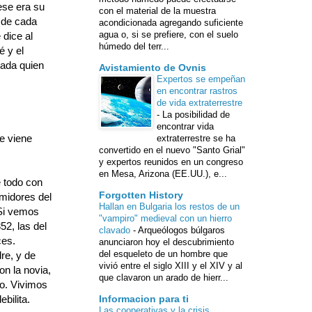
ese era su
con el material de la muestra
s de cada
acondicionada agregando suficiente
agua o, si se prefiere, con el suelo
 dice al
húmedo del terr...
é y el
Cada quien
Avistamiento de Ovnis
Expertos se empeñan
en encontrar rastros
de vida extraterrestre
-
La posibilidad de
encontrar vida
e viene
extraterrestre se ha
convertido en el nuevo "Santo Grial"
y expertos reunidos en un congreso
en Mesa, Arizona (EE.UU.), e...
 todo con
Forgotten History
midores del
Hallan en Bulgaria los restos de un
Si vemos
"vampiro" medieval con un hierro
52, las del
clavado
-
Arqueólogos búlgaros
ces.
anunciaron hoy el descubrimiento
del esqueleto de un hombre que
re, y de
vivió entre el siglo XIII y el XIV y al
on la novia,
que clavaron un arado de hierr...
go. Vivimos
bilita.
Informacion para ti
Las cooperativas y la crisis