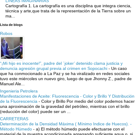
LINEAS IMAGINARIAS
Cartografía 1. La cartografía es una disciplina que integra ciencia,
técnica y arte,que trata de la representación de la Tierra sobre un
ma...
Lista de blogs
Robos
“¡Mi hijo es inocente!”, padre del ´joker’ detenido clama justicia y
denuncia agresión grupal previa al crimen en Sopocachi
-
Un caso
que ha conmocionado a La Paz y se ha viralizado en redes sociales
tuvo este miércoles un nuevo giro, luego de que Jhonny Z., padre de
Manuel Ale...
Ingenieria Petrolera
Manifestaciones de Aceite: Fluorescencia - Color y Brillo Y Distribución
de la Fluorescencia
-
Color y Brillo Por medio del color podemos hacer
una aproximación de la gravedad del petróleo, mientras con el brillo
(reducción del color) puede ser un ...
CARRETERAS
Determinación de la Densidad Máxima ( Mínimo Indice de Huecos). -
Método Húmedo
-
a) El método húmedo puede efectuarse con el
material de la muestra acondicionada agregando suficiente agua o, si